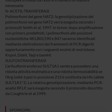
necessarie.
N-ACETIL-TRANSFERASI
Polimorfismi del gene NAT2: la genotipizzazione dei
polimorfismi nel gene NAT2 verrà eseguita secondo i
protocolli Smith et al. 1997. In breve: dopo amplificazione
con primers predefiniti, i polimorfismi alle posizioni
nucleotidiche 481,803,590 e 847 saranno identificati
mediante elettroforesi dei frammenti di PCR digeriti
opportunamente con i seguenti enzimi di restrizione:
KnpnI, DdelI, TaqI e bamHI.
SULFONTRANSFERASI
L’arilsulfontransferasi SULT1A1 sembra possedere una
ridotta attività enzimatica e una ridotta termostabilità se
l’Arg (wild-type) in posizione 213 è sostituita da His (allele
SULT1A1*1). La relativa genotipizzazione, mediante PCR-
analisi RFLP, sarà eseguita secondo il protocollo descritto
da Coughtrie et al.1999.
SPONSORS: