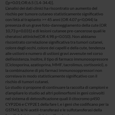
([p=0.01;OR:6.5 (1.4-34.4)].
L’analisi dei dati clinici ha riscontrato un aumento del
rischio per tumore cutaneo statisticamente significativo
con l’età al trapianto >= 45 anni (OR 4.07 p<0,044) la
presenza di un grave foto-danneggiamento della cute (OR
10,73 p<0.031) e di lesioni cutanee pre-cancerose quali le
cheratosi attiniche(OR 4.98 p<0.010). Non abbiamo
riscontrato correlazione significativa tra tumori cutanei,
colore degli occhi, colore dei capelli e della cute, tendenza
alle ustioni e numero di ustioni gravi avvenute nel corso
dell’esistenza. Inoltre, il tipo di farmaco immunosopressore
(Ciclosporina, azatioprina, MMF, tacrolimus, cortisonici), o
la combinazione di più farmaci immunosoppressori non
correlava in modo statisticamente significativo con il
rischio di tumori cutanei.
Lo studio si propone di continuare la raccolta di campioni e
d’ampliare lo studio ad altri polimorfismi in geni coinvolti
nel sistema di detossificazione quali il citocromo p450
CYP2D6 e CYP2E1 della fare I, e i geni che codificano per la
GSTM3, le N-acetil-transferasi e le sulfotansferasi della