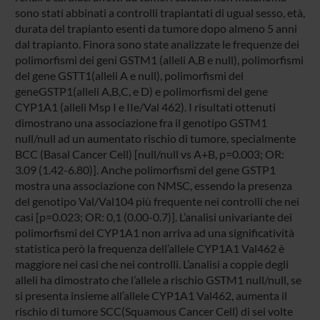
sono stati abbinati a controlli trapiantati di ugual sesso, età,
durata del trapianto esenti da tumore dopo almeno 5 anni
dal trapianto. Finora sono state analizzate le frequenze dei
polimorfismi dei geni GSTM1 (alleli A,B e null), polimorfismi
del gene GSTT1(alleli A e null), polimorfismi del
geneGSTP1(alleli A,B,C, e D) e polimorfismi del gene
CYP1A1 (alleli Msp I e IIe/Val 462). I risultati ottenuti
dimostrano una associazione fra il genotipo GSTM1
null/null ad un aumentato rischio di tumore, specialmente
BCC (Basal Cancer Cell) [null/null vs A+B, p=0.003; OR:
3.09 (1.42-6.80)]. Anche polimorfismi del gene GSTP1
mostra una associazione con NMSC, essendo la presenza
del genotipo Val/Val104 più frequente nei controlli che nei
casi [p=0.023; OR: 0,1 (0.00-0.7)]. L’analisi univariante dei
polimorfismi del CYP1A1 non arriva ad una significatività
statistica però la frequenza dell’allele CYP1A1 Val462 è
maggiore nei casi che nei controlli. L’analisi a coppie degli
alleli ha dimostrato che l’allele a rischio GSTM1 null/null, se
si presenta insieme all’allele CYP1A1 Val462, aumenta il
rischio di tumore SCC(Squamous Cancer Cell) di sei volte