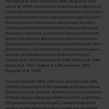
Marchall et al. 1000, Smith et al. 1996, Yengi et al. 1996,
Lear et al. 1996). In particolare, l’espressione e regolazione
coordinata degli enzimi metabolizzanti (fase I e fase II) ed il
loro equilibrio nelle cellule degli organi bersaglio possono
determinare la predisposizione allo sviluppo di tumori.
Oltre a mostrare variabilità nella loro attività, dovuta ad
induzione o inibizione, questi enzimi hanno polimorfismi
genetici che possono alterare la loro attività enzimatica.
Diversi studi hanno mostrato che polimorfismi delle GST e
del citocromo p-450 e alcune loro combinazioni risultano
associati alla predisposizione a diversi tipi di tumori
(Cantay et al. 1991, Marchall et al. 2000, Smith et al. 1996,
Kihara et al. 1995, Yengi et al. 1996, Lear et al. 1996,
Hengstler et al. 1998).
Durante il periodo 2003-2005 sono stati arruolati, dalle
Cliniche Universitarie di Dermatologia di Verona, Padova
(Direttore Prof. A. Peserico- Referente Dott. S. Piaserico) e
di Milano Bicocca (Bergamo) (Referente Dott. Luigi Naldi),
237 pazienti trapiantati d’organo. I pazienti trapiantati
renali e cardiaci affetti da tumori cutanei non melanoma