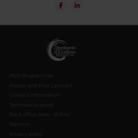
PhD Programmes
Master and Post Lauream
Contact information
Technical support
Back office Area - dbErw
MyUnivr
Privacy policy