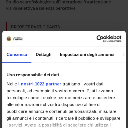
Studio neurofisiologico sull'interazione fra attenzione
visiva selettiva e salienza percettiva
PROJECT PARTICIPANTS
Leonardo Chelazzi
Full Professor
Chiara Della Libera
Consenso
Dettagli
Impostazioni degli annunci
In
Associate Professor
Ashkan Golzar
Uso responsabile dei dati
Ilaria Sani
Noi e
i nostri 1022 partner
trattiamo i vostri dati
personali, ad esempio il vostro numero IP, utilizzando
Elisa Santandrea
tecnologie come i cookie per memorizzare e accedere
Temporary Assistant Professor
alle informazioni sul vostro dispositivo al fine di
pubblicare annunci e contenuti personalizzati, misurare
gli annunci e i contenuti, ricercare il pubblico e sviluppare
SECTIONS
i servizi. Avete la possibilità di scegliere chi utilizza i