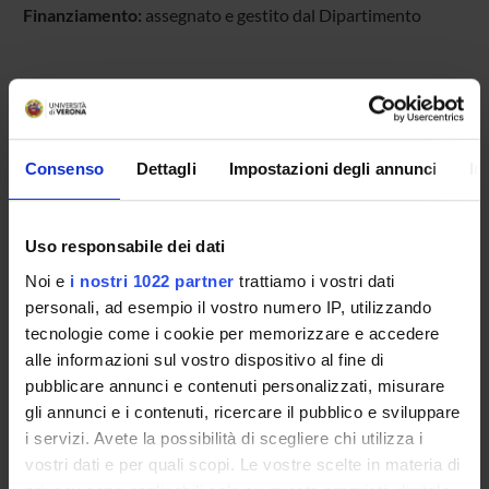
Finanziamento:
assegnato e gestito dal Dipartimento
PARTECIPANTI AL PROGETTO
Giuliana Cerutti
Consenso
Dettagli
Impostazioni degli annunci
In
Antonio Cevese
Roberto Poltronieri
Uso responsabile dei dati
Paolo Terziotti
Noi e
i nostri 1022 partner
trattiamo i vostri dati
personali, ad esempio il vostro numero IP, utilizzando
tecnologie come i cookie per memorizzare e accedere
alle informazioni sul vostro dispositivo al fine di
SEZIONI
pubblicare annunci e contenuti personalizzati, misurare
Fisiologia e Psicologia
gli annunci e i contenuti, ricercare il pubblico e sviluppare
i servizi. Avete la possibilità di scegliere chi utilizza i
vostri dati e per quali scopi. Le vostre scelte in materia di