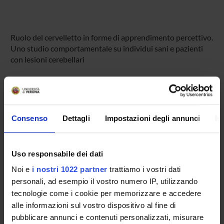
Ruolo del cervelletto in forme di apprendimento percettivo.
Uno studio comportamentale su individui sani e pazienti
con lesioni cerebellari
PARTECIPANTI AL PROGETTO
Leonardo Chelazzi
Consenso
Dettagli
Impostazioni degli annunci
In
Professore ordinario
Cristina Deluca
Uso responsabile dei dati
Antonio Fiaschi
Noi e
i nostri 1022 partner
trattiamo i vostri dati
Ashkan Golzar
personali, ad esempio il vostro numero IP, utilizzando
tecnologie come i cookie per memorizzare e accedere
Michele Tinazzi
alle informazioni sul vostro dispositivo al fine di
Professore ordinario
pubblicare annunci e contenuti personalizzati, misurare