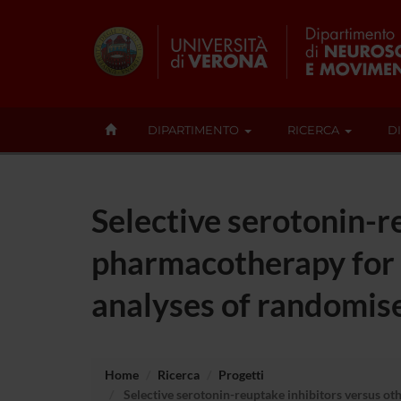
DIPARTIMENTO
RICERCA
D
Selective serotonin-r
pharmacotherapy for 
analyses of randomise
Home
Ricerca
Progetti
Selective serotonin-reuptake inhibitors versus ot