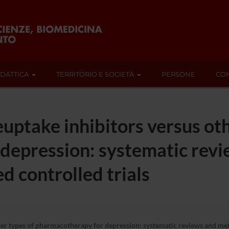
IDATTICA
TERRITORIO E SOCIETÀ
PERSONE
CON
euptake inhibitors versus oth
depression: systematic rev
d controlled trials
her types of pharmacotherapy for depression: systematic reviews and met