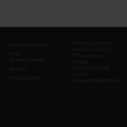
Piazzale Ludovico
Supporto tecnico
Antonio Scuro 10
Area
37124 Verona
Amministrativa
Partita
IVA01541040232
MyUnivr
Codice
Privacy policy
Fiscale93009870234