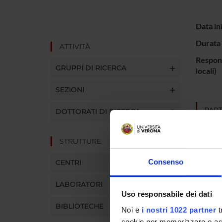
Data in
Durata 
ATTIVITÀ
Respons
GRUPPI DI RICERCA
locali)
SEZIONI
PART
DOTTORATI DI RICERCA
Corrad
STRUTTURE
Consenso
CENTRI
AREE 
LABORATORI
Psychi
Uso responsabile dei dati
BIBLIOTECHE
Noi e
i nostri 1022 partner
t
cookie per memorizzare e acce