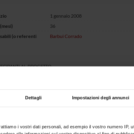
izio
1 gennaio 2008
(mesi)
36
abili (o referenti
Barbui Corrado
ECIPANTI AL PROGETTO
o Barbui
Professore ordinario
Dettagli
Impostazioni degli annunci
DI RICERCA COINVOLTE DAL PROGETTO
atry
rattiamo i vostri dati personali, ad esempio il vostro numero IP, 
dere alle informazioni sul vostro dispositivo al fine di pubblica