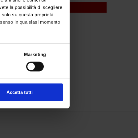
vete la possibilità di scegliere
li solo su questa proprietà
consenso in qualsiasi momento
alche metro,
Marketing
e specifiche (impronte
ezione dettagli
. Puoi
Accetta tutti
l media e per analizzare il
ostri partner che si occupano
azioni che hai fornito loro o