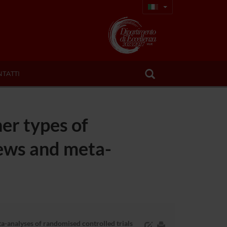
TATTI
er types of
iews and meta-
a-analyses of randomised controlled trials