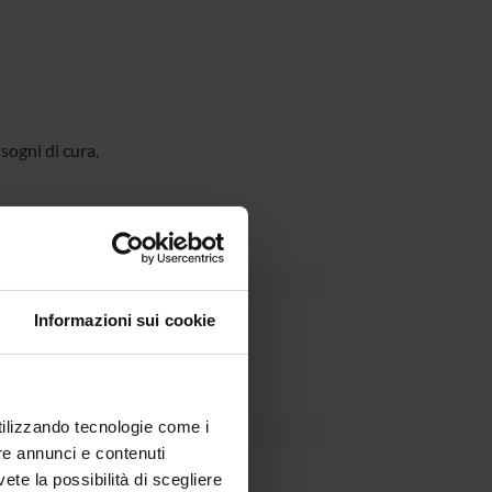
sogni di cura,
Informazioni sui cookie
Dipartimento
utilizzando tecnologie come i
re annunci e contenuti
Tansella
vete la possibilità di scegliere