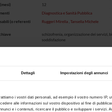
(mesi)
12
menti
Diagnostica e Sanità Pubblica
abili (o referenti
Ruggeri Mirella
,
Tansella Michele
chiave
schizofrenia, organizzazione dei servizi, bi
soddisfazione
 FINANZIATORI:
Dettagli
Impostazioni degli annunci
ro della Salute
Finanziamento:
assegnato e gestito dal 
rattiamo i vostri dati personali, ad esempio il vostro numero IP, 
ECIPANTI AL PROGETTO
dere alle informazioni sul vostro dispositivo al fine di pubblica
 Lasalvia
Michele 
nunci e i contenuti, ricercare il pubblico e sviluppare i servizi. A