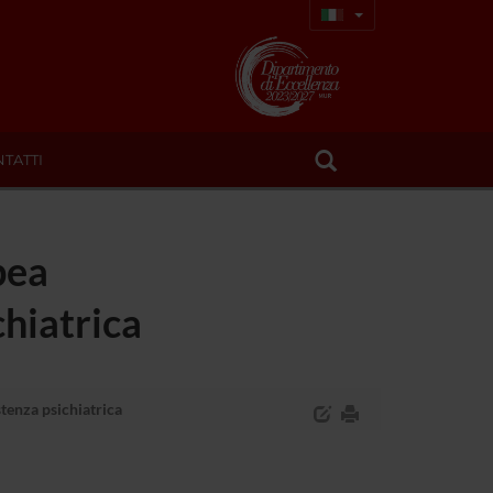
TATTI
pea
chiatrica
stenza psichiatrica