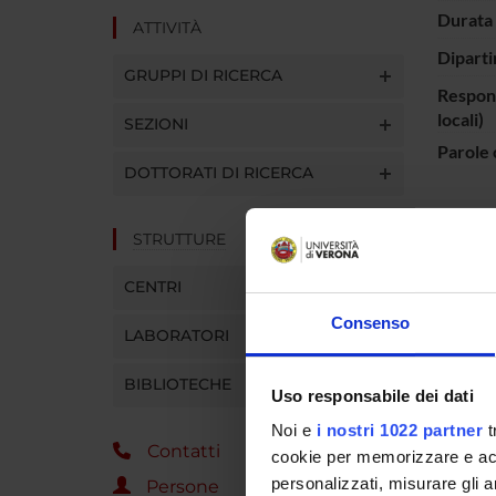
Durata 
ATTIVITÀ
Diparti
GRUPPI DI RICERCA
Respons
locali)
SEZIONI
Parole 
DOTTORATI DI RICERCA
STRUTTURE
ENTI
CENTRI
Consenso
Ministe
LABORATORI
BIBLIOTECHE
Uso responsabile dei dati
Noi e
i nostri 1022 partner
t
PART
Contatti
cookie per memorizzare e acce
Antonio
personalizzati, misurare gli an
Persone