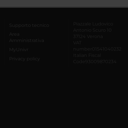
Piazzale Ludovico
Supporto tecnico
Antonio Scuro 10
Area
37124 Verona
Amministrativa
VAT
number01541040232
MyUnivr
Italian Fiscal
Privacy policy
Code93009870234