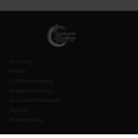
Dottorati
Master
Contatti e mappa
Supporto tecnico
Area Amministrativa
MyUnivr
Privacy policy