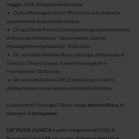
maggio 2018. Attualmente borsista.
• Dr.ssa Mariangela Mazzi, Ph.D
dottore in statistica,
appartenente al personale tecnico
.
• Dr. ssa Olivia Purnima Danzi,
psicologa-psicoterapeuta,
dottoranda di ricerca in “Neuroscienze, Scienze
Psicologiche e Psichiatriche” XXXI ciclo.
• Dr. ssa Isolde Martina Bush,
psicologa, dottoranda di
ricerca in “Neuroscienze, Scienze Psicologiche e
Psichiatriche” XXXII ciclo.
• Dr. ssa Valeria Donisi, Ph.D,
borsista
post-doc
in
collaborazione con la Sezione di Malattie Infettive.
La Sezione di Psicologia Clinica svolge
attività clinica
, di
ricerca
e di
formazione
.
L’ATTIVITÀ CLINICA
è parte integrante dell’USD di
Psicologia Clinica BR e ha luogo all’interno dell’U.O di