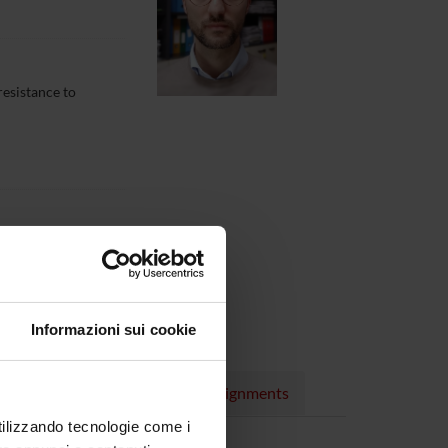
resistance to
horId=35739057200
Informazioni sui cookie
rojects
Publications
Assignments
utilizzando tecnologie come i