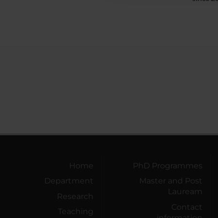
Home
PhD Programmes
Department
Master and Post
Lauream
Research
Contact
Teaching
information