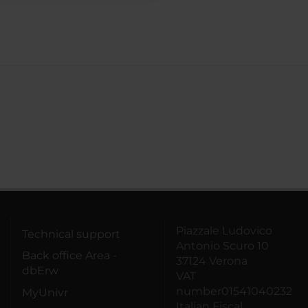
Piazzale Ludovico
Technical support
Antonio Scuro 10
Back office Area -
37124 Verona
dbErw
VAT
number01541040232
MyUnivr
Italian Fiscal