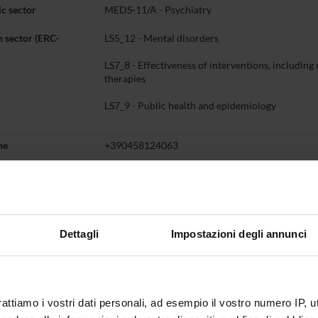
c sector
MEDS-11/A - Psychiatry
 sector (ERC-
LS5_12 - Mental disorders
LS7_8 - Effectiveness of interventions, including 
therapies
LS7_9 - Public health and epidemiology
ne
+390458124063
giovanni
ostuzzi
univr
it
l web page
https://www.scopus.com/authid/detail.uri?aut
Dettagli
Impostazioni degli annunci
Teaching
Third mission
Research
P
t myself
5
rattiamo i vostri dati personali, ad esempio il vostro numero IP, 