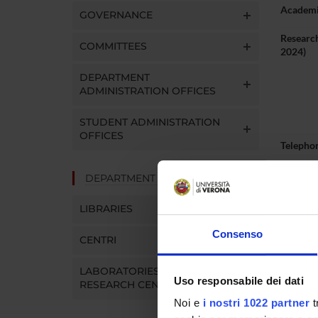
Academi
GOVERNANCE
Research
COMMITTEES
2024)
DEPARTMENT
ADMINISTRATION OFFICES
STUDENT ADMINISTRATION
OFFICES
Telepho
E-mail
DEPARTMENT FACILITIES
Persona
LIBRARIES
Consenso
CENTRI
LABORATORIES AND
Abou
Uso responsabile dei dati
RESEARCH CENTRES
Noi e
i nostri 1022 partner
t