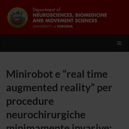
Toggl
Minirobot e “real time
augmented reality” per
procedure
neurochirurgiche
minimamente invasive: