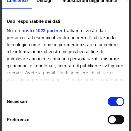
Consenso
Dettagli
Impostazioni degli annunci
In
Importo complessivo: 60.000,00 €
Uso responsabile dei dati
Noi e
i nostri 1022 partner
trattiamo i vostri dati
personali, ad esempio il vostro numero IP, utilizzando
SPONSORS:
tecnologie come i cookie per memorizzare e accedere
MIUR - PRIN
alle informazioni sul vostro dispositivo al fine di
Funds:
assigned and managed by the department
pubblicare annunci e contenuti personalizzati, misurare
Syllabus:
PRIN
gli annunci e i contenuti, ricercare il pubblico e sviluppare
i servizi. Avete la possibilità di scegliere chi utilizza i
Funds:
assigned and managed by the department
vostri dati e per quali scopi. Le vostre scelte in materia di
Funds:
assigned and managed by the department
privacy sono applicabili solo su questa proprietà digitale
in cui avete effettuato le vostre scelte. È possibile
Selezione
modificare o revocare il proprio consenso in qualsiasi
Necessari
del
momento dalla Dichiarazione sui cookie o facendo clic
PROJECT PARTICIPANTS
consenso
sull'icona di attivazione della privacy.
Preferenze
Massimo Gerosa
Con il tuo consenso, vorremmo anche: