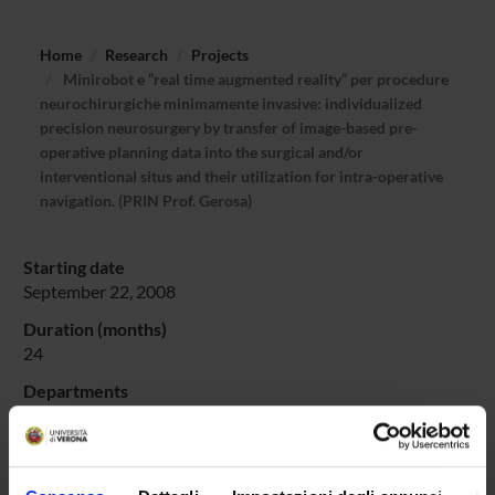
Home
Research
Projects
Minirobot e “real time augmented reality” per procedure
neurochirurgiche minimamente invasive: individualized
precision neurosurgery by transfer of image-based pre-
operative planning data into the surgical and/or
interventional situs and their utilization for intra-operative
navigation. (PRIN Prof. Gerosa)
Starting date
September 22, 2008
Duration (months)
24
Departments
Neurosciences, Biomedicine and Movement Sciences
Managers or local contacts
Gerosa Massimo