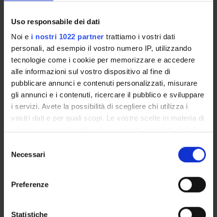
PROJECTS
Uso responsabile dei dati
PUBLICATIONS
Noi e
i nostri 1022 partner
trattiamo i vostri dati
personali, ad esempio il vostro numero IP, utilizzando
ASSIGNMENTS
tecnologie come i cookie per memorizzare e accedere
alle informazioni sul vostro dispositivo al fine di
pubblicare annunci e contenuti personalizzati, misurare
gli annunci e i contenuti, ricercare il pubblico e sviluppare
i servizi. Avete la possibilità di scegliere chi utilizza i
ORGANISATION
vostri dati e per quali scopi. Le vostre scelte in materia di
privacy sono applicabili solo su questa proprietà digitale
GOVERNANCE
in cui avete effettuato le vostre scelte. È possibile
Selezione
COMMITTEES
modificare o revocare il proprio consenso in qualsiasi
Necessari
del
momento dalla Dichiarazione sui cookie o facendo clic
consenso
DEPARTMENT ADMINISTRATION OFFICES
sull'icona di attivazione della privacy.
Preferenze
STUDENT ADMINISTRATION OFFICES
Con il tuo consenso, vorremmo anche:
raccogliere informazioni sulla tua posizione
Statistiche