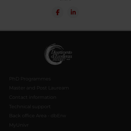
PhD Programmes
Master and Post Lauream
Contact information
Technical support
Back office Area - dbErw
MyUnivr