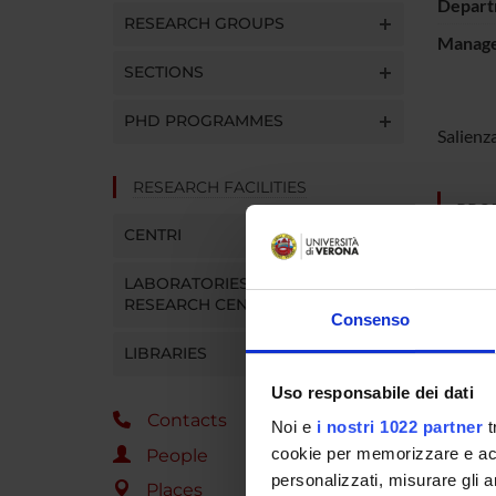
Depart
RESEARCH GROUPS
Manager
SECTIONS
PHD PROGRAMMES
Salienza
RESEARCH FACILITIES
PROJ
CENTRI
Leonar
LABORATORIES AND
RESEARCH CENTRES
Consenso
SECTI
LIBRARIES
Physio
Uso responsabile dei dati
Contacts
Noi e
i nostri 1022 partner
t
cookie per memorizzare e acce
People
personalizzati, misurare gli an
Places