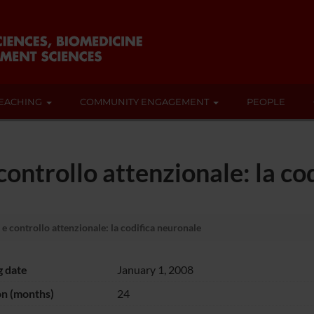
EACHING
COMMUNITY ENGAGEMENT
PEOPLE
controllo attenzionale: la co
 e controllo attenzionale: la codifica neuronale
g date
January 1, 2008
on (months)
24