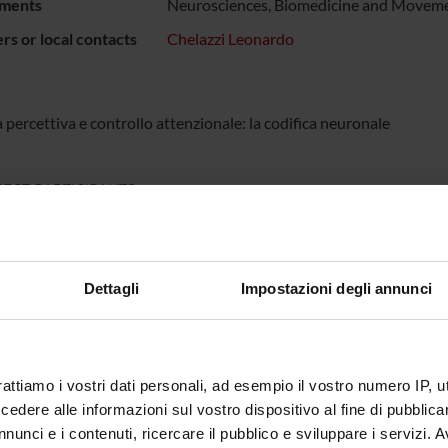
ments
Neurosciences, Biomedicine and Moveme
s or local contacts
Chelazzi Leonardo
 percettiva e controllo attenzionale: la codifica neuronale
ECT PARTICIPANTS
do Chelazzi
Full Professor
Dettagli
Impostazioni degli annunci
ONS
logy and Psychology Section
rattiamo i vostri dati personali, ad esempio il vostro numero IP, 
dere alle informazioni sul vostro dispositivo al fine di pubblica
nunci e i contenuti, ricercare il pubblico e sviluppare i servizi. A