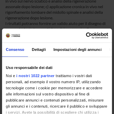
in vivo sul nervo sciatico e analisi della rigenerazione
assonale dopo lesione; c) applicazione cronica in vivo nel
rigonfiamento lombare del midollo spinale e analisi della
rigenerazione dopo lesione.
I rirultati potranno fornire un valido aiuto per il disegno di
nuove strategie terapeutiche e dei progressi nella
comprensione dei meccanismi molecolari che stanno alla
base delle normali funzioni neuronali e di alcuni disordini
neurologici.
Consenso
Dettagli
Impostazioni degli annunci
In
Importo complessivo del finanziamento: Euro 80.000
Uso responsabile dei dati
SPONSORS:
Noi e
i nostri 1022 partner
trattiamo i vostri dati
personali, ad esempio il vostro numero IP, utilizzando
Fondazione Cariverona
tecnologie come i cookie per memorizzare e accedere
Funds:
assigned and managed by the department
alle informazioni sul vostro dispositivo al fine di
pubblicare annunci e contenuti personalizzati, misurare
gli annunci e i contenuti, ricercare il pubblico e sviluppare
PROJECT PARTICIPANTS
i servizi. Avete la possibilità di scegliere chi utilizza i