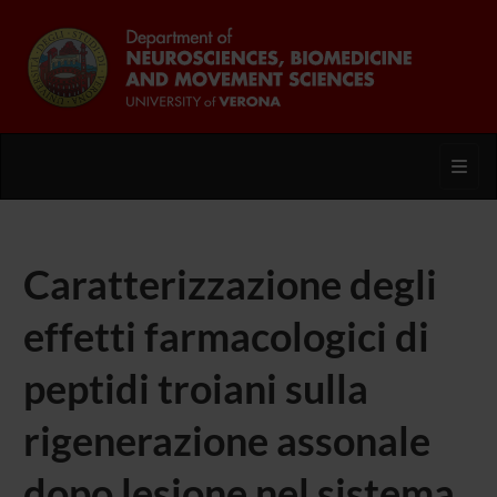
Toggl
Caratterizzazione degli
effetti farmacologici di
peptidi troiani sulla
rigenerazione assonale
dopo lesione nel sistema