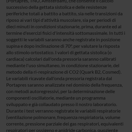
(Portapres, TNO, Amsterdam), che consente il calcolo
successivo della gettata sistolica e delle resistenze
periferiche totali a battito a battito, sia nelle transizioni da
riposo ai vari tipi d'attività muscolare, sia per periodi di
dieci minuti in condizioni stazionarie, prima, durante ed al
termine d'esercizi fisici d'intensità sottomassimale. In tutti i
soggetti le variabili saranno anche registrate in posizione
supina e dopo inclinazione di 70°, per valutare la risposta
allo stimolo ortostatico. I valori di gettata sistolica (o
cardiaca) calcolari dall'onda pressoria saranno calibrati
mediante l'uso simultaneo, in condizione stazionarie, del
metodo della ri-respirazione di CO2 (Quark B2, Cosmed).
Le variabili ricavate dall'onda pressoria registrata dal
Portapres saranno analizzate nel dominio della frequenza,
con metodi autoregressivi, per la determinazione delle
componenti oscillatorie, mediante un programma
sviluppato e già collaudato presso il nostro laboratorio.
Durante i test verranno registrate le variabili respiratorie
(ventilazione polmonare, frequenza respiriatoria, volume
corrente, pressione parziale dei gas respiratori, equivalenti
respiratori per ossigeno e anidride carbonica, quoziente