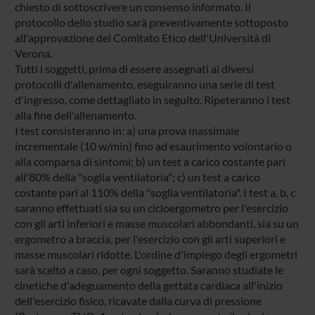
chiesto di sottoscrivere un consenso informato. Il
protocollo dello studio sarà preventivamente sottoposto
all'approvazione del Comitato Etico dell'Università di
Verona.
Tutti i soggetti, prima di essere assegnati ai diversi
protocolli d'allenamento, eseguiranno una serie di test
d'ingresso, come dettagliato in seguito. Ripeteranno i test
alla fine dell'allenamento.
I test consisteranno in: a) una prova massimale
incrementale (10 w/min) fino ad esaurimento volontario o
alla comparsa di sintomi; b) un test a carico costante pari
all'80% della "soglia ventilatoria"; c) un test a carico
costante pari al 110% della "soglia ventilatoria". I test a, b, c
saranno effettuati sia su un cicloergometro per l'esercizio
con gli arti inferiori e masse muscolari abbondanti, sia su un
ergometro a braccia, per l'esercizio con gli arti superiori e
masse muscolari ridotte. L'ordine d'impiego degli ergometri
sarà scelto a caso, per ogni soggetto. Saranno studiate le
cinetiche d'adeguamento della gettata cardiaca all'inizio
dell'esercizio fisico, ricavate dalla curva di pressione