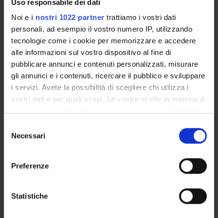
Uso responsabile dei dati
Paolo Manganotti
Noi e
i nostri 1022 partner
trattiamo i vostri dati
personali, ad esempio il vostro numero IP, utilizzando
Carlo Alberto Marzi
Emeritus Professor
tecnologie come i cookie per memorizzare e accedere
alle informazioni sul vostro dispositivo al fine di
Francesco Sala
pubblicare annunci e contenuti personalizzati, misurare
Full Professor
gli annunci e i contenuti, ricercare il pubblico e sviluppare
i servizi. Avete la possibilità di scegliere chi utilizza i
Barbara Santini
vostri dati e per quali scopi. Le vostre scelte in materia di
Andrea Talacchi
privacy sono applicabili solo su questa proprietà digitale
in cui avete effettuato le vostre scelte. È possibile
Selezione
modificare o revocare il proprio consenso in qualsiasi
Necessari
del
SECTIONS
momento dalla Dichiarazione sui cookie o facendo clic
consenso
sull'icona di attivazione della privacy.
Neurology Section
Neurosurgery Section
Preferenze
Physiology and Psychology Section
Con il tuo consenso, vorremmo anche:
raccogliere informazioni sulla tua posizione
Statistiche
geografica, con un'approssimazione di qualche
metro,