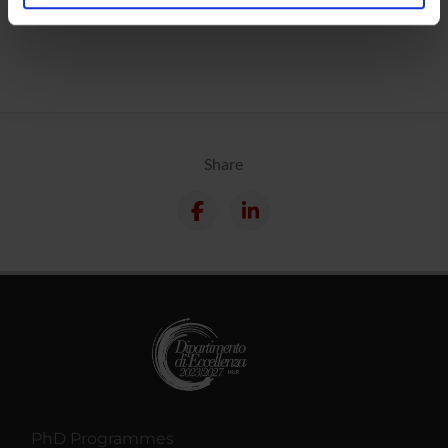
Calendar
analizzare il nostro traffico. Condividiamo inoltre
informazioni sul modo in cui utilizzi il nostro sito con i
nostri partner che si occupano di analisi dei dati web,
pubblicità e social media, i quali potrebbero combinarle
con altre informazioni che hai fornito loro o che hanno
raccolto dal tuo utilizzo dei loro servizi.
Share
PhD Programmes