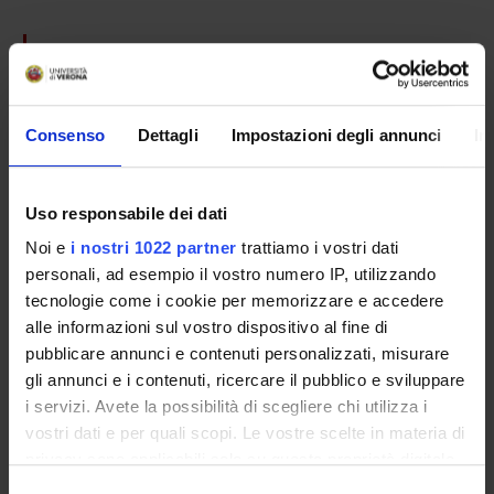
PROJECT PARTICIPANTS
Mario Rosario Buffelli
Full Professor
Consenso
Dettagli
Impostazioni degli annunci
In
Alberto Cangiano
Erika Lorenzetto
Uso responsabile dei dati
Temporary Professor
Noi e
i nostri 1022 partner
trattiamo i vostri dati
personali, ad esempio il vostro numero IP, utilizzando
tecnologie come i cookie per memorizzare e accedere
SECTIONS
alle informazioni sul vostro dispositivo al fine di
pubblicare annunci e contenuti personalizzati, misurare
Physiology and Psychology Section
gli annunci e i contenuti, ricercare il pubblico e sviluppare
i servizi. Avete la possibilità di scegliere chi utilizza i
vostri dati e per quali scopi. Le vostre scelte in materia di
privacy sono applicabili solo su questa proprietà digitale
ACTIVITIES
in cui avete effettuato le vostre scelte. È possibile
Selezione