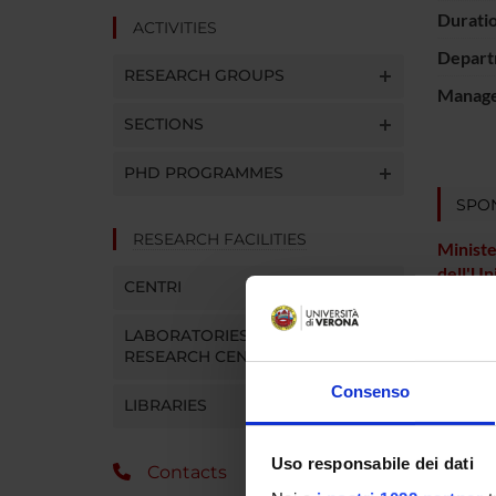
Durati
ACTIVITIES
Depart
RESEARCH GROUPS
Manager
SECTIONS
PHD PROGRAMMES
SPO
RESEARCH FACILITIES
Ministe
dell'Un
CENTRI
Ricerc
LABORATORIES AND
RESEARCH CENTRES
PROJ
Consenso
LIBRARIES
Gianni 
Uso responsabile dei dati
Contacts
Andrea