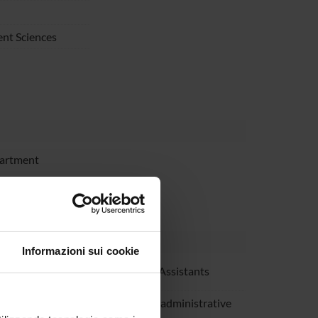
nt Sciences
partment
Informazioni sui cookie
o Tassinari
Research Assistants
eronese
Technical-administrative