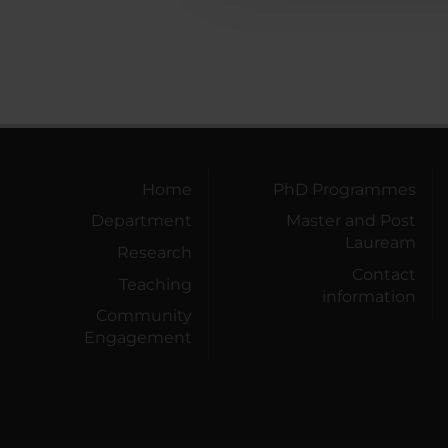
Home
PhD Programmes
Department
Master and Post
Lauream
Research
Contact
Teaching
information
Community
Engagement