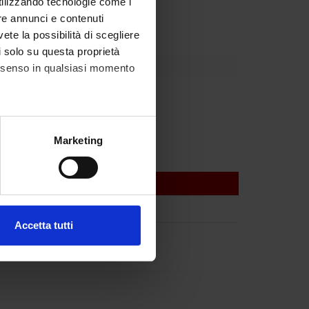
staff
utilizzando tecnologie come i
re annunci e contenuti
vete la possibilità di scegliere
li solo su questa proprietà
consenso in qualsiasi momento
alche metro,
Marketing
e specifiche (impronte
ezione dettagli
. Puoi
Accetta tutti
l media e per analizzare il
ostri partner che si occupano
azioni che hai fornito loro o