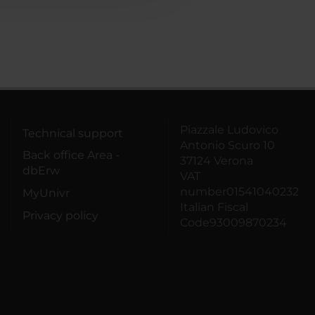
Piazzale Ludovico
Technical support
Antonio Scuro 10
Back office Area -
37124 Verona
dbErw
VAT
number01541040232
MyUnivr
Italian Fiscal
Privacy policy
Code93009870234