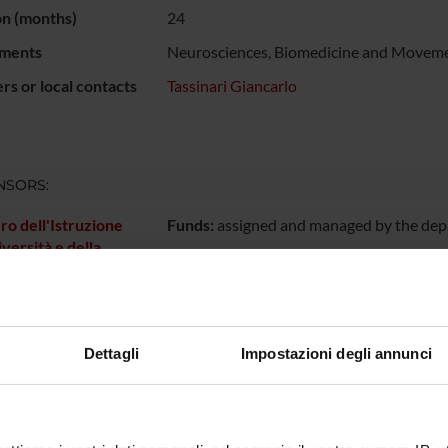
on (months)
24
ments
Neurosciences, Biomedicine and Moveme
s or local contacts
Tassinari Giancarlo
NSORS:
ro dell'Istruzione
Funds:
assigned and managed by the de
iversità e della
a
ECT PARTICIPANTS
Dettagli
Impostazioni degli annunci
Finizia
Giancarl
 Peru
Marco V