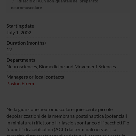
Rilascio di ACh non-quantale nel preparato
neuromuscolare
Starting date
July 1, 2002
Duration (months)
12
Departments
Neurosciences, Biomedicine and Movement Sciences
Managers or local contacts
Pasino Efrem
Nella giunzione neuromuscolare quiescente piccole
depolarizzazioni della membrana postsinaptica (potenziali
in miniatura) riflettono il rilascio spontaneo di "pacchetti" o
"quanti" di acetilcolina (ACh) dai terminali nervosi. La
quantità di trasmettitore rilasciata può essere misurata in