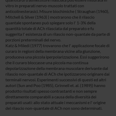
vitro in preparati nervo-muscolo trattati con
anticolinesterasici. Misure biochimiche ( Straughan (1960),
Mitchell & Silver (1963) ) mostrarono che il rilascio
quantale spontaneo può spiegare solo l' 1-3% della
quantità totale di ACh rilasciata dal preparato e fu
suggerita l' esistenza di un rilascio non-quantale da parte di
porzioni preterminali del nervo.
Katz & Miledi (1977) trovarono che l' applicazione focale di
curaro in regioni della membrana vicine alla giunzione,
produceva una piccola iperpolarizzazione. Essi suggerirono
che il curaro bloccasse una piccola ma continua
depolarizzazione della membrana muscolare derivante dal
rilascio non-quantale di ACh che ipotizzarono originare dai
terminali nervosi. Esperimenti successivi di questi ed altri
autori (Sun and Poo (1985), Grinnell et. al. (1989)) hanno
prodotto risultati spesso contrastanti e non sempre
direttamente comparabili a causa della diversità dei
preparati usati: allo stato attuale i meccanismi e l' origine
del rilascio non-quantale di ACh non sono determinati.