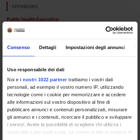
SPONSORS:
Public health Executive
Funds:
assigned and managed by the department
Funds:
assigned and managed by the department
Consenso
Dettagli
Impostazioni degli annunci
In
PROJECT PARTICIPANTS
Uso responsabile dei dati
Lorenzo Burti
Noi e
i nostri 1022 partner
trattiamo i vostri dati
Research Assistants
personali, ad esempio il vostro numero IP, utilizzando
tecnologie come i cookie per memorizzare e accedere
alle informazioni sul vostro dispositivo al fine di
SECTIONS
pubblicare annunci e contenuti personalizzati, misurare
gli annunci e i contenuti, ricercare il pubblico e sviluppare
Section of Psychiatry and Clinical Psychology
i servizi. Avete la possibilità di scegliere chi utilizza i
vostri dati e per quali scopi. Le vostre scelte in materia di
privacy sono applicabili solo su questa proprietà digitale