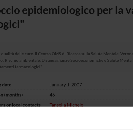
occio epidemiologico per la v
gici"
 qualità delle cure. Il Centro OMS di Ricerca sulla Salute Mentale, Verona
deo: Rischio ambientale, Disuguaglianze Socioeconomiche e Salute Mentale
ttamenti farmacologici"
g date
January 1, 2007
on (months)
46
s or local contacts
Tansella Michele