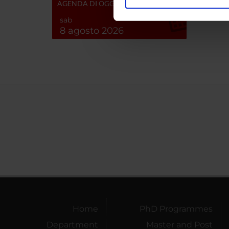
AGENDA DI OGGI
Utilizziamo i cookie per perso
nostro traffico. Condividiamo 
sab
di analisi dei dati web, pubbl
8 agosto 2026
che hanno raccolto dal tuo uti
Home
PhD Programmes
Department
Master and Post