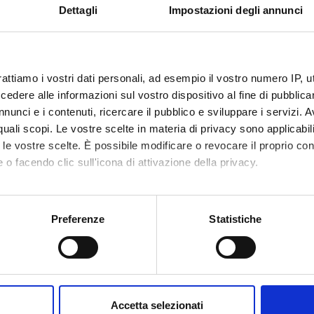
NSORS:
Dettagli
Impostazioni degli annunci
ione Cariverona
Funds:
assigned and managed by the de
rattiamo i vostri dati personali, ad esempio il vostro numero IP, 
dere alle informazioni sul vostro dispositivo al fine di pubblica
ECT PARTICIPANTS
nunci e i contenuti, ricercare il pubblico e sviluppare i servizi. A
 Tansella
r quali scopi. Le vostre scelte in materia di privacy sono applicabi
to le vostre scelte. È possibile modificare o revocare il proprio 
 o facendo clic sull'icona di attivazione della privacy.
RCH AREAS INVOLVED IN THE PROJECT
mo anche:
atry
oni sulla tua posizione geografica, con un'approssimazione di qu
Preferenze
Statistiche
spositivo, scansionandolo attivamente alla ricerca di caratteristich
ONS
aborati i tuoi dati personali e imposta le tue preferenze nella
s
consenso in qualsiasi momento dalla Dichiarazione sui cookie.
n of Psychiatry and Clinical Psychology
Accetta selezionati