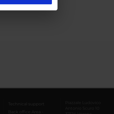
l media e per analizzare il
ostri partner che si occupano
azioni che hai fornito loro o
Piazzale Ludovico
Technical support
Antonio Scuro 10
Back office Area -
37124 Verona