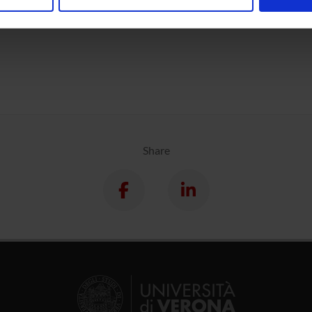
nalizzare contenuti ed annunci, per fornire funzionalità dei socia
inoltre informazioni sul modo in cui utilizzi il nostro sito con i n
icità e social media, i quali potrebbero combinarle con altre inform
lizzo dei loro servizi.
Share