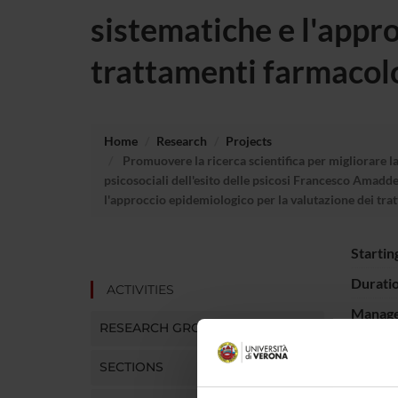
sistematiche e l'appr
trattamenti farmacolo
Home
Research
Projects
Promuovere la ricerca scientifica per migliorare la
psicosociali dell'esito delle psicosi Francesco Amad
l'approccio epidemiologico per la valutazione dei tra
Startin
Durati
ACTIVITIES
Manager
RESEARCH GROUPS
SECTIONS