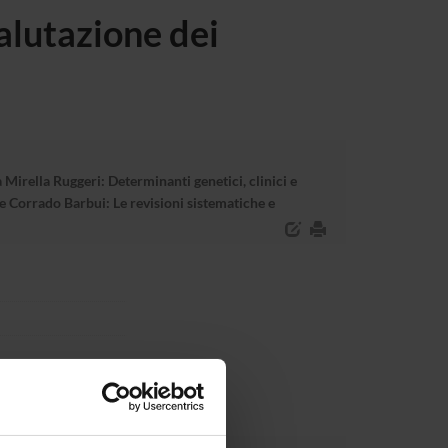
alutazione dei
 Mirella Ruggeri: Determinanti genetici, clinici e
 Corrado Barbui: Le revisioni sistematiche e