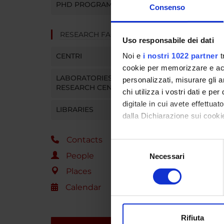
SPO
PHD PROGRAMMES
Consenso
Fondaz
RESEARCH FACILITIES
Uso responsabile dei dati
CENTRI
Noi e
i nostri 1022 partner
t
cookie per memorizzare e acce
PROJ
LABORATORIES AND
personalizzati, misurare gli an
RESEARCH CENTRES
Michele
chi utilizza i vostri dati e pe
digitale in cui avete effettua
LIBRARIES
dalla Dichiarazione sui cookie
RESEA
Contacts
Con il tuo consenso, vorrem
Psychi
Selezione
raccogliere informazi
People
Necessari
del
Identificare il tuo di
consenso
Places
digitali).
Calendar
SECTI
Approfondisci come vengono el
modificare o ritirare il tuo 
Sectio
Rifiuta