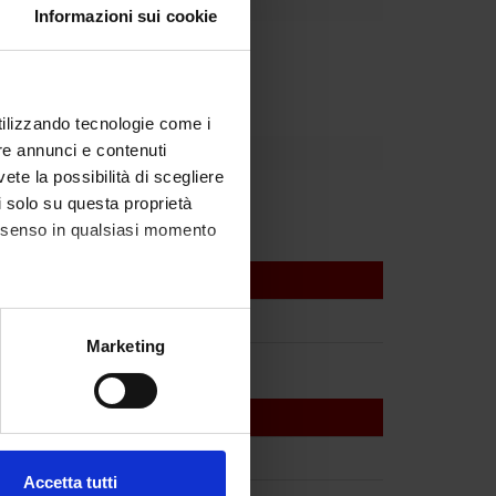
Informazioni sui cookie
partment
utilizzando tecnologie come i
re annunci e contenuti
vete la possibilità di scegliere
li solo su questa proprietà
consenso in qualsiasi momento
alche metro,
Marketing
e specifiche (impronte
ezione dettagli
. Puoi
Accetta tutti