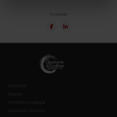
informazioni sul modo in cui utilizzi il nostro sito con i
nostri partner che si occupano di analisi dei dati web,
Condividi
pubblicità e social media, i quali potrebbero combinarle
con altre informazioni che hai fornito loro o che hanno
raccolto dal tuo utilizzo dei loro servizi.
Dottorati
Master
Contatti e mappa
Supporto tecnico