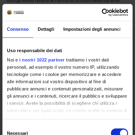
riservata MyUnivr.
In questo portale potrai visualizzare informazioni, risorse e
servizi utili che riguardano la tua carriera universitaria
(libretto online, gestione della carriera Esse3, corsi e-
Consenso
Dettagli
Impostazioni degli annunci
In
learning, email istituzionale, modulistica di segreteria,
procedure amministrative, ecc.).
Entra in MyUnivr con le tue credenziali GIA: solo così
Uso responsabile dei dati
potrai ricevere notifica di tutti gli avvisi dei tuoi docenti e
della tua segreteria via mail e anche tramite l'app Univr.
Noi e
i nostri 1022 partner
trattiamo i vostri dati
personali, ad esempio il vostro numero IP, utilizzando
tecnologie come i cookie per memorizzare e accedere
MYUNIVR
alle informazioni sul vostro dispositivo al fine di
pubblicare annunci e contenuti personalizzati, misurare
gli annunci e i contenuti, ricercare il pubblico e sviluppare
Presentazione
i servizi. Avete la possibilità di scegliere chi utilizza i
vostri dati e per quali scopi. Le vostre scelte in materia di
Come iscriversi
privacy sono applicabili solo su questa proprietà digitale
Piani didattici
in cui avete effettuato le vostre scelte. È possibile
Insegnamenti
Selezione
modificare o revocare il proprio consenso in qualsiasi
Necessari
Bacheca avvisi
del