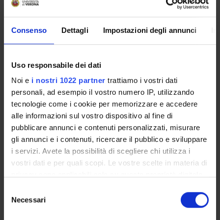
Leonardo Chelazzi
Professore ordinario
Consenso
Dettagli
Impostazioni degli annunci
In
Uso responsabile dei dati
SEZIONI
Noi e
i nostri 1022 partner
trattiamo i vostri dati
Fisiologia e Psicologia
personali, ad esempio il vostro numero IP, utilizzando
tecnologie come i cookie per memorizzare e accedere
alle informazioni sul vostro dispositivo al fine di
pubblicare annunci e contenuti personalizzati, misurare
gli annunci e i contenuti, ricercare il pubblico e sviluppare
ATTIVITÀ
i servizi. Avete la possibilità di scegliere chi utilizza i
vostri dati e per quali scopi. Le vostre scelte in materia di
GRUPPI DI RICERCA
privacy sono applicabili solo su questa proprietà digitale
in cui avete effettuato le vostre scelte. È possibile
SEZIONI
Selezione
modificare o revocare il proprio consenso in qualsiasi
Necessari
del
DOTTORATI DI RICERCA
momento dalla Dichiarazione sui cookie o facendo clic
consenso