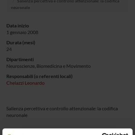
Salienza percettiva e controllo attenzionale: la codifica
neuronale
Data inizio
1 gennaio 2008
Durata (mesi)
24
Dipartimenti
Neuroscienze, Biomedicina e Movimento
Responsabili (o referenti locali)
Chelazzi Leonardo
Salienza percettiva e controllo attenzionale: la codifica
neuronale
PARTECIPANTI AL PROGETTO