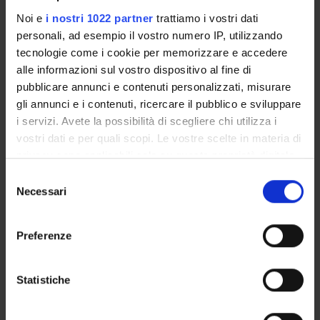
Noi e
i nostri 1022 partner
trattiamo i vostri dati
PROJECT PARTICIPANTS
personali, ad esempio il vostro numero IP, utilizzando
tecnologie come i cookie per memorizzare e accedere
Carlo Capelli
alle informazioni sul vostro dispositivo al fine di
pubblicare annunci e contenuti personalizzati, misurare
gli annunci e i contenuti, ricercare il pubblico e sviluppare
i servizi. Avete la possibilità di scegliere chi utilizza i
COLLABORATORI ESTERNI
vostri dati e per quali scopi. Le vostre scelte in materia di
Massimo Pagani
privacy sono applicabili solo su questa proprietà digitale
Università degli Studi di Milano Dipartimento di Scienze
in cui avete effettuato le vostre scelte. È possibile
Selezione
Cliniche
modificare o revocare il proprio consenso in qualsiasi
Necessari
del
momento dalla Dichiarazione sui cookie o facendo clic
consenso
sull'icona di attivazione della privacy.
Preferenze
SECTIONS
Con il tuo consenso, vorremmo anche:
Movement Sciences Section
raccogliere informazioni sulla tua posizione
Statistiche
geografica, con un'approssimazione di qualche
metro,