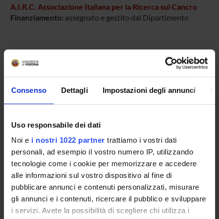
A.I.R.C. Associazione Italiana per la Ricerca sul Cancro
Finanziamento:
assegnato e gestito dal Dipartimento
PARTECIPANTI AL PROGETTO
Andrea Sbarbati
Professore ordinario
Consenso
Dettagli
Impostazioni degli annunci
In
Uso responsabile dei dati
AREE DI RICERCA COINVOLTE DAL PROGETTO
Noi e
i nostri 1022 partner
trattiamo i vostri dati
Anatomy & Morphology
personali, ad esempio il vostro numero IP, utilizzando
tecnologie come i cookie per memorizzare e accedere
alle informazioni sul vostro dispositivo al fine di
pubblicare annunci e contenuti personalizzati, misurare
SEZIONI
gli annunci e i contenuti, ricercare il pubblico e sviluppare
Anatomia e Istologia
i servizi. Avete la possibilità di scegliere chi utilizza i