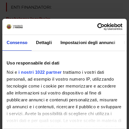
ENTI FINANZIATORI:
Boehringer Ingelheim
Finanziamento:
assegnato e gestito dal Dipartimento
Consenso
Dettagli
Impostazioni degli annunci
In
PARTECIPANTI AL PROGETTO
Michele Tinazzi
Uso responsabile dei dati
Professore ordinario
Noi e
i nostri 1022 partner
trattiamo i vostri dati
personali, ad esempio il vostro numero IP, utilizzando
tecnologie come i cookie per memorizzare e accedere
SEZIONI
alle informazioni sul vostro dispositivo al fine di
pubblicare annunci e contenuti personalizzati, misurare
Neurologia
gli annunci e i contenuti, ricercare il pubblico e sviluppare
i servizi. Avete la possibilità di scegliere chi utilizza i
vostri dati e per quali scopi. Le vostre scelte in materia di
privacy sono applicabili solo su questa proprietà digitale