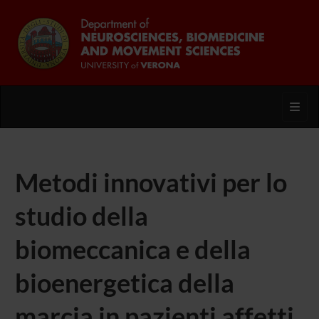
Toggl
Metodi innovativi per lo
studio della
biomeccanica e della
bioenergetica della
marcia in pazienti affetti