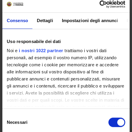
Starting date
January 1, 2008
Duration (months)
Consenso
Dettagli
Impostazioni degli annunci
In
12
Uso responsabile dei dati
Noi e
i nostri 1022 partner
trattiamo i vostri dati
SECTIONS
personali, ad esempio il vostro numero IP, utilizzando
Movement Sciences Section
tecnologie come i cookie per memorizzare e accedere
alle informazioni sul vostro dispositivo al fine di
pubblicare annunci e contenuti personalizzati, misurare
gli annunci e i contenuti, ricercare il pubblico e sviluppare
i servizi. Avete la possibilità di scegliere chi utilizza i
ACTIVITIES
vostri dati e per quali scopi. Le vostre scelte in materia di
privacy sono applicabili solo su questa proprietà digitale
RESEARCH GROUPS
in cui avete effettuato le vostre scelte. È possibile
Selezione
modificare o revocare il proprio consenso in qualsiasi
Necessari
del
SECTIONS
momento dalla Dichiarazione sui cookie o facendo clic
consenso