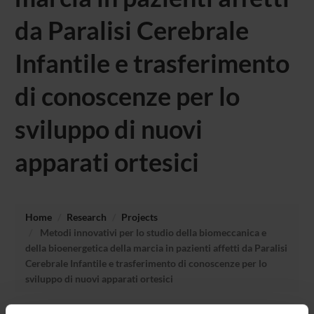
da Paralisi Cerebrale
Infantile e trasferimento
di conoscenze per lo
sviluppo di nuovi
apparati ortesici
Home
Research
Projects
Metodi innovativi per lo studio della biomeccanica e
della bioenergetica della marcia in pazienti affetti da Paralisi
Cerebrale Infantile e trasferimento di conoscenze per lo
sviluppo di nuovi apparati ortesici