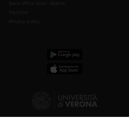
Back office Area - dbErw
MyUnivr
Privacy policy
© 2026 | Verona University