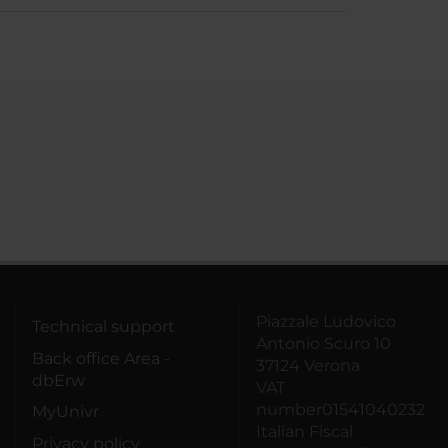
Piazzale Ludovico
Technical support
Antonio Scuro 10
Back office Area -
37124 Verona
dbErw
VAT
number01541040232
MyUnivr
Italian Fiscal
Privacy policy