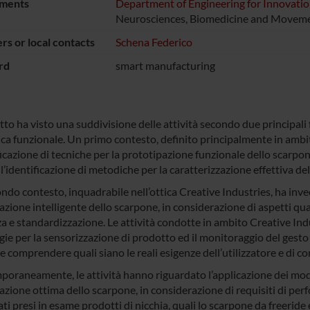
ments
Department of Engineering for Innovati
Neurosciences, Biomedicine and Moveme
s or local contacts
Schena Federico
rd
smart manufacturing
tto ha visto una suddivisione delle attività secondo due principali
ica funzionale. Un primo contesto, definito principalmente in amb
ficazione di tecniche per la prototipazione funzionale dello scarpo
l’identificazione di metodiche per la caratterizzazione effettiva d
ndo contesto, inquadrabile nell’ottica Creative Industries, ha inv
azione intelligente dello scarpone, in considerazione di aspetti qu
za e standardizzazione. Le attività condotte in ambito Creative Ind
ie per la sensorizzazione di prodotto ed il monitoraggio del gesto 
e comprendere quali siano le reali esigenze dell’utilizzatore e di 
oraneamente, le attività hanno riguardato l’applicazione dei mode
azione ottima dello scarpone, in considerazione di requisiti di per
ti presi in esame prodotti di nicchia, quali lo scarpone da freeride