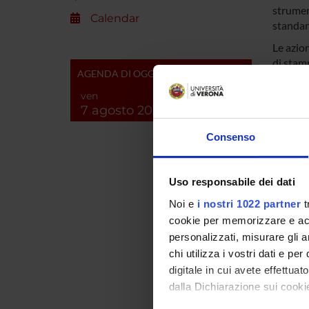
strumen
Calendar
standar
Le azio
di stamp
AGENDA DI OGGI
tale dis
prima di
ven
7 agosto 2026
destinat
progett
Consenso
Ulterior
post-ma
quelle 
Uso responsabile dei dati
effettiv
Noi e
i nostri 1022 partner
t
cookie per memorizzare e acce
personalizzati, misurare gli an
SPO
chi utilizza i vostri dati e pe
digitale in cui avete effettua
Fondo S
dalla Dichiarazione sui cookie
Region