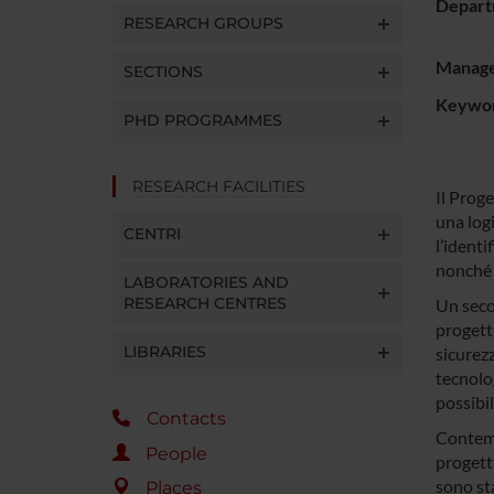
Depart
RESEARCH GROUPS
Manager
SECTIONS
Keywo
PHD PROGRAMMES
RESEARCH FACILITIES
Il Proge
una log
CENTRI
l’identi
nonché 
LABORATORIES AND
RESEARCH CENTRES
Un seco
progett
LIBRARIES
sicurez
tecnolog
possibil
Contacts
Contemp
People
progett
sono sta
Places