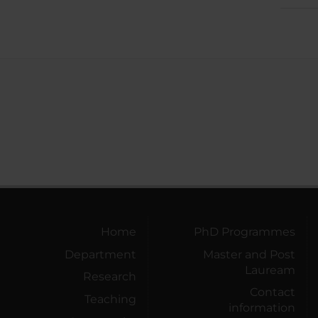
Home
PhD Programmes
Department
Master and Post
Lauream
Research
Contact
Teaching
information