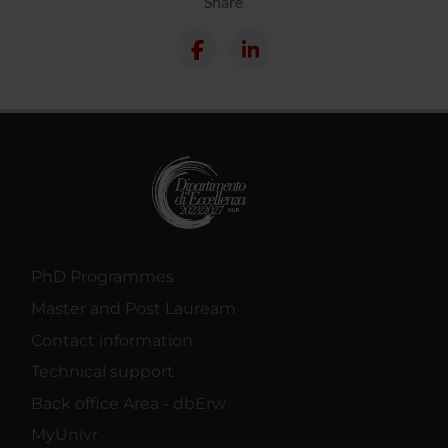
Share
PhD Programmes
Master and Post Lauream
Contact information
Technical support
Back office Area - dbErw
MyUnivr