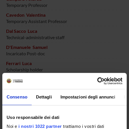
Temporary Professor
Cavedon Valentina
Temporary Assistant Professor
Dal Sacco Luca
Technical-administrative staff
D'Emanuele Samuel
Incaricato Post-doc
Ferrari Luca
Scholarship holder
Fiorio Mirta
Full Professor
Ghiotto Laura
Consenso
Dettagli
Impostazioni degli annunci
In
PhD student
Milanese Chiara
Uso responsabile dei dati
Associate Professor
Noi e
i nostri 1022 partner
trattiamo i vostri dati