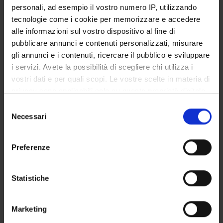
Monte Andrea
personali, ad esempio il vostro numero IP, utilizzando
Temporary Assistant Professor
tecnologie come i cookie per memorizzare e accedere
Moretti Francesca
alle informazioni sul vostro dispositivo al fine di
Associate Professor
pubblicare annunci e contenuti personalizzati, misurare
gli annunci e i contenuti, ricercare il pubblico e sviluppare
Nardello Francesca
i servizi. Avete la possibilità di scegliere chi utilizza i
Technical-administrative staff
vostri dati e per quali scopi. Le vostre scelte in materia di
Nardon Mauro
privacy sono applicabili solo su questa proprietà digitale
Scholarship holder
in cui avete effettuato le vostre scelte. È possibile
Selezione
Pedrinolla Anna
modificare o revocare il proprio consenso in qualsiasi
Necessari
del
Professor from another university
momento dalla Dichiarazione sui cookie o facendo clic
consenso
sull'icona di attivazione della privacy.
Pellegrini Barbara
Preferenze
Associate Professor
Con il tuo consenso, vorremmo anche:
Pogliaghi Silvia
raccogliere informazioni sulla tua posizione
Statistiche
Research Assistants
geografica, con un'approssimazione di qualche
Schena Federico
metro,
Full Professor
Marketing
Identificare il tuo dispositivo, scansionandolo