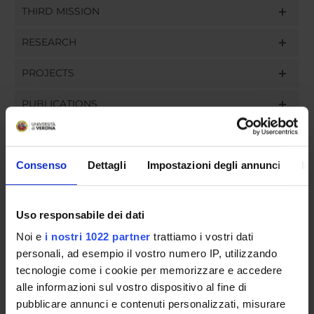
THIRD MISSION
RESEARCH
PROJECTS
PUBLICATIONS
ASSIGNMENTS
Consenso
Dettagli
Impostazioni degli annunci
In
ORGANISATION
Uso responsabile dei dati
Noi e
i nostri 1022 partner
trattiamo i vostri dati
GOVERNANCE
personali, ad esempio il vostro numero IP, utilizzando
tecnologie come i cookie per memorizzare e accedere
COMMITTEES
alle informazioni sul vostro dispositivo al fine di
DEPARTMENT ADMINISTRATION OFFICES
pubblicare annunci e contenuti personalizzati, misurare