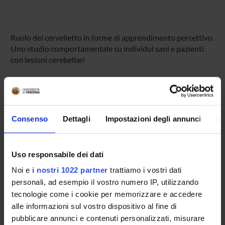
Ruolo del cervelletto in forme di apprendimento percettivo.
Uno studio comportamentale su individui sani e pazienti
con lesioni cerebellari
PARTECIPANTI AL PROGETTO
Leonardo Chelazzi
Consenso
Dettagli
Impostazioni degli annunci
In
Professore ordinario
Cristina Deluca
Uso responsabile dei dati
Antonio Fiaschi
Noi e
i nostri 1022 partner
trattiamo i vostri dati
Ashkan Golzar
personali, ad esempio il vostro numero IP, utilizzando
tecnologie come i cookie per memorizzare e accedere
Michele Tinazzi
alle informazioni sul vostro dispositivo al fine di
Professore ordinario
pubblicare annunci e contenuti personalizzati, misurare