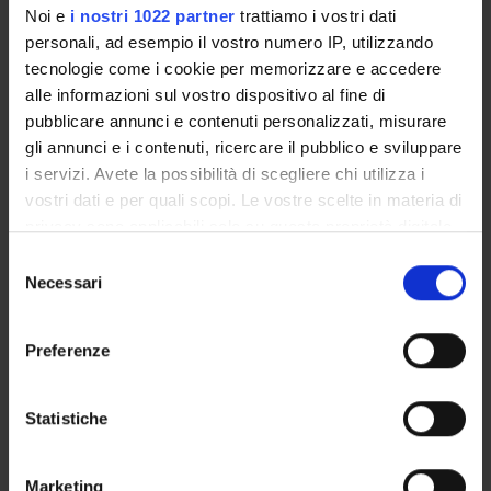
Noi e
i nostri 1022 partner
trattiamo i vostri dati
personali, ad esempio il vostro numero IP, utilizzando
tecnologie come i cookie per memorizzare e accedere
alle informazioni sul vostro dispositivo al fine di
pubblicare annunci e contenuti personalizzati, misurare
gli annunci e i contenuti, ricercare il pubblico e sviluppare
i servizi. Avete la possibilità di scegliere chi utilizza i
OFFERTA FORMATIVA
vostri dati e per quali scopi. Le vostre scelte in materia di
privacy sono applicabili solo su questa proprietà digitale
CORSI DI STUDIO
in cui avete effettuato le vostre scelte. È possibile
Selezione
DOTTORATI DI RICERCA E FORMAZIONE
modificare o revocare il proprio consenso in qualsiasi
Necessari
del
SUPERIORE
momento dalla Dichiarazione sui cookie o facendo clic
consenso
sull'icona di attivazione della privacy.
Preferenze
Contatti
Con il tuo consenso, vorremmo anche:
Persone
raccogliere informazioni sulla tua posizione
Statistiche
Luoghi
geografica, con un'approssimazione di qualche
Calendario
metro,
Marketing