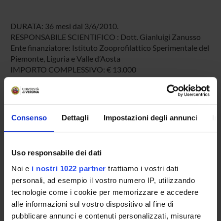
DURATA: 36 mesi dal 3/6/2010.
RESPONSABILE SCIENTIFICO : Dott. Gianluigi Zanusso
Ente finanziatore: Istituto Zooprofilattico Sperimentale del
Piemonte, Liguria e Valle d’Aosta
IMPORTO COMPLESSIVO: € 13.000
SPONSORS:
Consenso
Dettagli
Impostazioni degli annunci
In
Istituto Zooprofilattico Sperimentale del Piemonte,
Liguria e Valle d’Aosta
Funds:
assigned and managed by the department
Uso responsabile dei dati
Noi e
i nostri 1022 partner
trattiamo i vostri dati
personali, ad esempio il vostro numero IP, utilizzando
PROJECT PARTICIPANTS
tecnologie come i cookie per memorizzare e accedere
alle informazioni sul vostro dispositivo al fine di
Gianluigi Zanusso
pubblicare annunci e contenuti personalizzati, misurare
Associate Professor