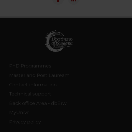
PhD Programmes
Master and Post Lauream
Contact information
Technical support
Back office Area - dbErw
MyUnivr
Privacy policy