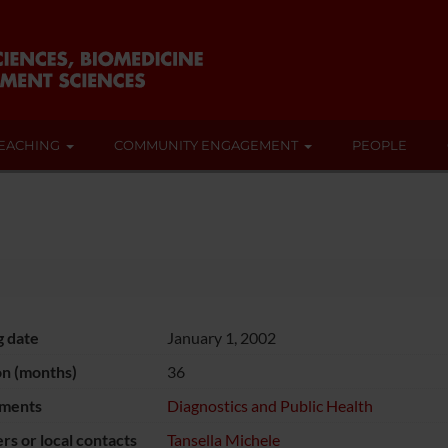
EACHING
COMMUNITY ENGAGEMENT
PEOPLE
g date
January 1, 2002
on (months)
36
ments
Diagnostics and Public Health
s or local contacts
Tansella Michele