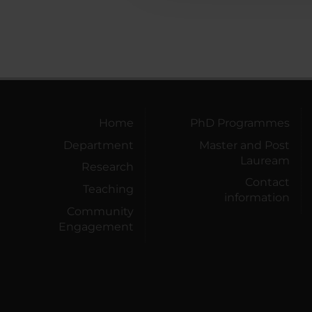
Home
PhD Programmes
Department
Master and Post
Lauream
Research
Contact
Teaching
information
Community
Engagement