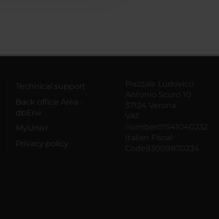
Piazzale Ludovico
Technical support
Antonio Scuro 10
Back office Area -
37124 Verona
dbErw
VAT
number01541040232
MyUnivr
Italian Fiscal
Privacy policy
Code93009870234