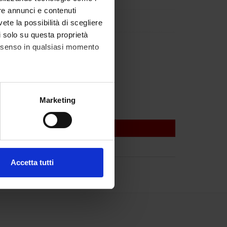
re annunci e contenuti
lfa
vete la possibilità di scegliere
li solo su questa proprietà
Tansella
consenso in qualsiasi momento
alche metro,
Marketing
e specifiche (impronte
ezione dettagli
. Puoi
Accetta tutti
l media e per analizzare il
ostri partner che si occupano
azioni che hai fornito loro o