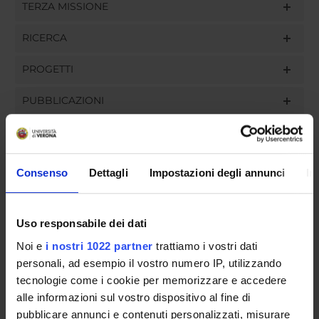
TERZA MISSIONE
RICERCA
PROGETTI
PUBBLICAZIONI
INCARICHI
Consenso
Dettagli
Impostazioni degli annunci
In
ORGANIZZAZIONE
Uso responsabile dei dati
GOVERNANCE
Noi e
i nostri 1022 partner
trattiamo i vostri dati
personali, ad esempio il vostro numero IP, utilizzando
COMMISSIONI
tecnologie come i cookie per memorizzare e accedere
alle informazioni sul vostro dispositivo al fine di
UFFICI E STRUTTURE DI SERVIZIO
pubblicare annunci e contenuti personalizzati, misurare