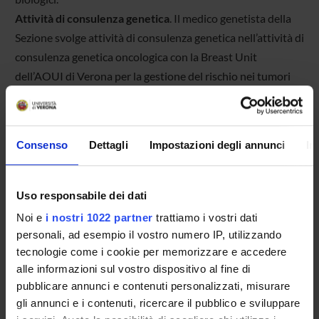
Attività di consulenza genetica
. Il medico genetista della
Sezione svolge attività di consulenza genetica nell’attività di
consulenza genetica oncologica con la Breast Unit
dell’AOUI di Verona per la gestione del rischio nei tumori
eredo-familiari della mammella e dell’ovaio.
L’attività didattica
dei tre SSD afferenti alla Sezione è
rivolta a studenti dei vari Corsi di Laurea della Scuola di
Consenso
Dettagli
Impostazioni degli annunci
In
Medicina, di Scienze Motorie, di Bioinformatica e di
Biotecnologie Mediche, al Corso di Dottorato in Scienze
Applicate della Vita e della Salute e Specializzazione in
Uso responsabile dei dati
Genetica Medica. Viene inoltre svolta attività di
Noi e
i nostri 1022 partner
trattiamo i vostri dati
orientamento per gli studenti delle scuole medie superiori.
personali, ad esempio il vostro numero IP, utilizzando
tecnologie come i cookie per memorizzare e accedere
alle informazioni sul vostro dispositivo al fine di
pubblicare annunci e contenuti personalizzati, misurare
gli annunci e i contenuti, ricercare il pubblico e sviluppare
Responsabile