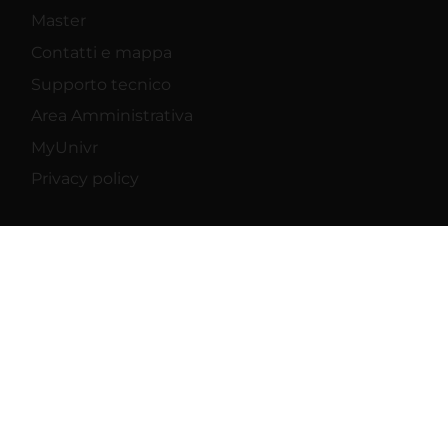
Master
Contatti e mappa
Supporto tecnico
Area Amministrativa
MyUnivr
Privacy policy