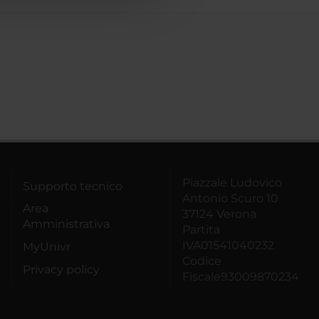
Piazzale Ludovico
Supporto tecnico
Antonio Scuro 10
Area
37124 Verona
Amministrativa
Partita
IVA01541040232
MyUnivr
Codice
Privacy policy
Fiscale93009870234