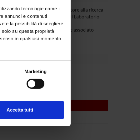
utilizzando tecnologie come i
re Monaco
Collaboratore alla ricerca
re annunci e contenuti
- Tecnico di Laboratorio
vete la possibilità di scegliere
i Zanusso
Professore associato
li solo su questa proprietà
consenso in qualsiasi momento
alche metro,
Marketing
e specifiche (impronte
ezione dettagli
. Puoi
Accetta tutti
l media e per analizzare il
ostri partner che si occupano
azioni che hai fornito loro o