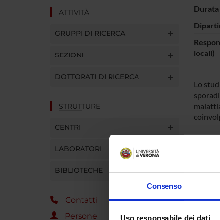
Durata 
ATTIVITÀ
Diparti
GRUPPI DI RICERCA
Respons
locali)
SEZIONI
DOTTORATI DI RICERCA
Lo studi
sporadic
malattia
STRUTTURE
coinvol
CENTRI
LABORATORI
ENTI
C.N.R. 
BIBLIOTECHE
delle R
Consenso
Contatti
PART
Persone
Uso responsabile dei dati