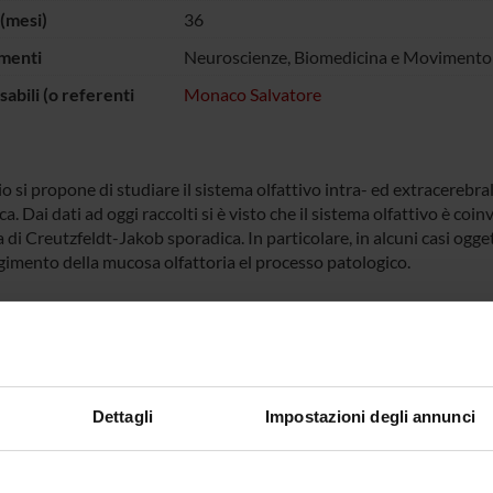
(mesi)
36
menti
Neuroscienze, Biomedicina e Movimento
abili (o referenti
Monaco Salvatore
o si propone di studiare il sistema olfattivo intra- ed extracerebra
a. Dai dati ad oggi raccolti si è visto che il sistema olfattivo è coinvo
 di Creutzfeldt-Jakob sporadica. In particolare, in alcuni casi ogg
gimento della mucosa olfattoria el processo patologico.
 FINANZIATORI:
Consiglio Nazionale
Finanziamento:
assegnato e gestito dal 
icerche
Dettagli
Impostazioni degli annunci
ECIPANTI AL PROGETTO