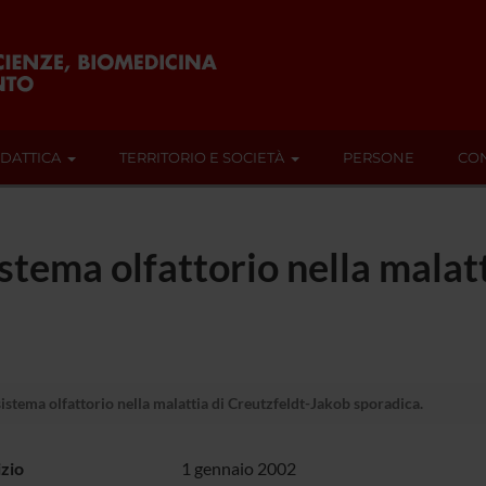
IDATTICA
TERRITORIO E SOCIETÀ
PERSONE
CON
stema olfattorio nella malatt
stema olfattorio nella malattia di Creutzfeldt-Jakob sporadica.
izio
1 gennaio 2002