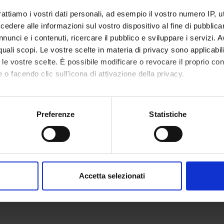
rattiamo i vostri dati personali, ad esempio il vostro numero IP, 
 Farinazzo
Salvato
dere alle informazioni sul vostro dispositivo al fine di pubblica
 Fiorini
nunci e i contenuti, ricercare il pubblico e sviluppare i servizi. A
Gianluig
r quali scopi. Le vostre scelte in materia di privacy sono applicabi
to le vostre scelte. È possibile modificare o revocare il proprio 
 o facendo clic sull'icona di attivazione della privacy.
ABORATORI ESTERNI
mo anche:
oni sulla tua posizione geografica, con un'approssimazione di qu
Ferrari
Azienda Ospedaliera
Preferenze
Statistiche
spositivo, scansionandolo attivamente alla ricerca di caratteristich
Verona Dirigente medico
aborati i tuoi dati personali e imposta le tue preferenze nella
s
consenso in qualsiasi momento dalla Dichiarazione sui cookie.
NI
Accetta selezionati
nalizzare contenuti ed annunci, per fornire funzionalità dei socia
logia
inoltre informazioni sul modo in cui utilizzi il nostro sito con i n
icità e social media, i quali potrebbero combinarle con altre inform
lizzo dei loro servizi.