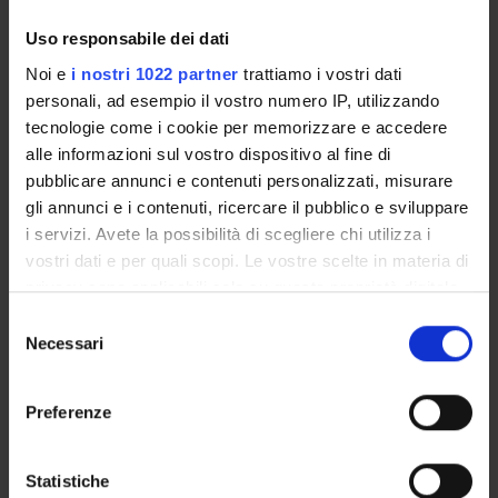
soglia di attivazione della RSC in condizioni di veglia e di
Uso responsabile dei dati
sonno. I risultati saranno quindi estesi a soggetti con
patologia degenerativa
Noi e
i nostri 1022 partner
trattiamo i vostri dati
personali, ad esempio il vostro numero IP, utilizzando
tecnologie come i cookie per memorizzare e accedere
ENTI FINANZIATORI:
alle informazioni sul vostro dispositivo al fine di
pubblicare annunci e contenuti personalizzati, misurare
Finanziamento:
assegnato e gestito dal Dipartimento
gli annunci e i contenuti, ricercare il pubblico e sviluppare
i servizi. Avete la possibilità di scegliere chi utilizza i
vostri dati e per quali scopi. Le vostre scelte in materia di
PARTECIPANTI AL PROGETTO
privacy sono applicabili solo su questa proprietà digitale
in cui avete effettuato le vostre scelte. È possibile
Selezione
Luigi Giuseppe Bongiovanni
modificare o revocare il proprio consenso in qualsiasi
Necessari
del
Incaricato alla ricerca
momento dalla Dichiarazione sui cookie o facendo clic
consenso
sull'icona di attivazione della privacy.
Preferenze
SEZIONI
Con il tuo consenso, vorremmo anche:
raccogliere informazioni sulla tua posizione
Neurologia
Statistiche