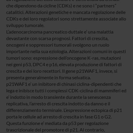
che dipendono da cicline (CDKs) e ne sono i “partners”
catalitici. Alterazioni genetiche e mancata regolazione delle
CDKs e dei loro regolatori sono strettamente associate allo
sviluppo tumorale.
L’adenocarcinoma pancreatico duttale e’ una malattia
devastante con scarsa prognosi. Fattori di crescita,
oncogeni e soppressori tumorali svolgono un ruolo
importante nella sua eziologia. Alterazioni comuni in questi
tumori sono: espressione dell’oncogene K-ras, mutazioni
nei geni p53, DPC4 e p16, elevata produzione di fattori di
crescita e dei loro recettori. Il gene p21WAF1, invece, si
presenta generalmente in forma selvatica.
p21WAF1 e’ un inibitore di chinasi ciclina-dipendenti che
lega e inibisce tutti i complessi CDK-ciclina di mammiferi ed
e’ indotto in modo transiente durante la senescenza
replicativa, l’arresto di crescita indotto da danno e il
differenziamento terminale. L’espressione ectopica di p21
porta le cellule ad arresto di crescita in fase G1 o G2.
Questa funzione e’ mediata da p53 per regolazione
trascrizionale del promotore di p21. Al contrario,