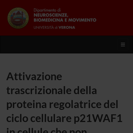
Toggl
Attivazione
trascrizionale della
proteina regolatrice del
ciclo cellulare p21WAF1
in cellule che non