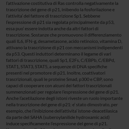
l’attivazione costitutiva di Ras controlla negativamente la
trascrizione del gene di p21, inibendo la fosforilazione e
l’attivita’ del fattore di trascrizione Sp1. Sebbene
l’espressione di p21 sia regolata principalmente da p53,
essa puo’ essere indotta anche da altri fattori di
trascrizione. Sostanze che promuovono il differenziamento
quali IL6, IFN-g, desametasone, acido retinoico, vitamina D,
attivano la trascrizione di p21 con meccanismi indipendenti
da p53. Questi induttori determinano il legame di vari
fattori di trascrizione, quali Sp1, E2Fs, C/EBPb, C/EBPd,
STAT1, STAT3, STAT5, a sequenze di DNA specifiche
presenti nel promotore di p21. Inoltre, coattivatori
trascrizionali, quali le proteine Smad, p300 e CBP, sono
capaci di cooperare con alcuni dei fattori trascrizionali
summenzionati per regolare l’espressione del gene di p21.
Anche l’acetilazione degli istoni riveste un ruolo importante
nella trascrizione del gene di p21: e’ stato dimostrato, per
esempio, che l’inibizione dell’attivita’ istone-deacetilasica
da parte del SAHA (suberoylanilide hydroxamic acid)
induce specificamente l’espressione del gene di p21.