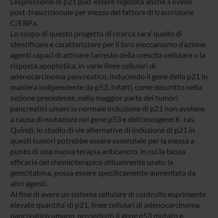
L’espressione di p21 puo’ essere regolata anche a livello
post-trascrizionale per mezzo del fattore di trascrizione
C/EBPa.
Lo scopo di questo progetto di ricerca sara’ quello di
identificare e caratterizzare per il loro meccanismo d’azione
agenti capaci di attivare l’arresto della crescita cellulare o la
risposta apoptotica, in varie linee cellulari di
adenocarcinoma pancreatico, inducendo il gene della p21 in
maniera indipendente da p53. Infatti, come descritto nella
sezione precedente, nella maggior parte dei tumori
pancreatici umani la normale induzione di p21 non avviene
a causa di mutazioni nel gene p53 e dell’oncogene K-ras.
Quindi, lo studio di vie alternative di induzione di p21 in
questi tumori potrebbe essere essenziale per la messa a
punto di una nuova terapia anticancro, in cui la bassa
efficacia del chemioterapico attualmente usato la
gemcitabina, possa essere specificamente aumentata da
altri agenti.
Al fine di avere un sistema cellulare di controllo esprimente
elevate quantita’ di p21, linee cellulari di adenocarcinoma
pancreatico umano, possedenti il gene p53 mutato e