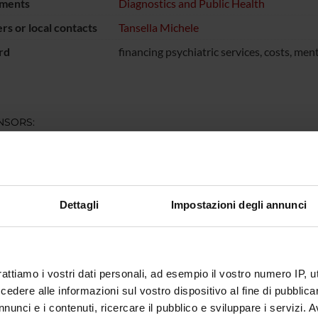
ments
Diagnostics and Public Health
s or local contacts
Tansella Michele
rd
financing psychiatric services, costs, men
NSORS:
 Emilia Romagna e
Funds:
assigned and managed by the de
 USL Città di
a
Dettagli
Impostazioni degli annunci
ECT PARTICIPANTS
sco Amaddeo
Full Professor
Michele 
rattiamo i vostri dati personali, ad esempio il vostro numero IP, 
dere alle informazioni sul vostro dispositivo al fine di pubblica
nunci e i contenuti, ricercare il pubblico e sviluppare i servizi. A