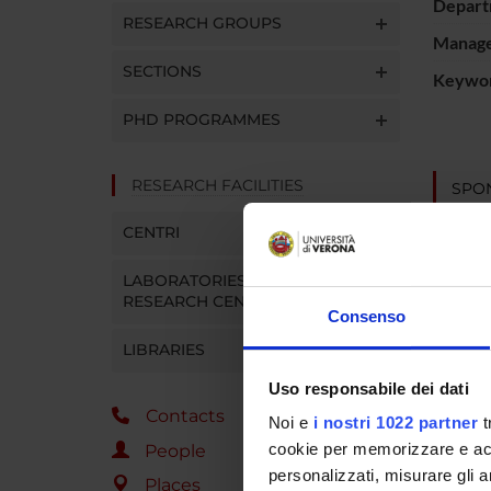
Depart
RESEARCH GROUPS
Manager
SECTIONS
Keywo
PHD PROGRAMMES
RESEARCH FACILITIES
SPO
Regione
CENTRI
Azienda
Bologn
LABORATORIES AND
RESEARCH CENTRES
Consenso
LIBRARIES
PROJ
Uso responsabile dei dati
France
Contacts
Noi e
i nostri 1022 partner
t
cookie per memorizzare e acce
People
personalizzati, misurare gli an
Places