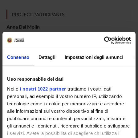
PROJECT PARTICIPANTS
Anna Dal Molin
Carlo Alberto Marzi
Emeritus Professor
Elena Natale
Consenso
Dettagli
Impostazioni degli annunci
In
Uso responsabile dei dati
COLLABORATORI ESTERNI
Noi e
i nostri 1022 partner
trattiamo i vostri dati
Hans-Otto Karnath
personali, ad esempio il vostro numero IP, utilizzando
Università di Tubinga - Germania
tecnologie come i cookie per memorizzare e accedere
alle informazioni sul vostro dispositivo al fine di
pubblicare annunci e contenuti personalizzati, misurare
gli annunci e i contenuti, ricercare il pubblico e sviluppare
SECTIONS
i servizi. Avete la possibilità di scegliere chi utilizza i