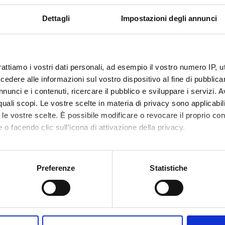
ati potranno fornire un valido aiuto per il disegno di nuove strate
anismi molecolari che stanno alla base delle normali funzioni neuro
Dettagli
Impostazioni degli annunci
 complessivo del finanziamento: Euro 80.000
rattiamo i vostri dati personali, ad esempio il vostro numero IP, 
NSORS:
dere alle informazioni sul vostro dispositivo al fine di pubblica
nunci e i contenuti, ricercare il pubblico e sviluppare i servizi. A
ione Cariverona
Funds:
assigned and managed by the de
r quali scopi. Le vostre scelte in materia di privacy sono applicabi
to le vostre scelte. È possibile modificare o revocare il proprio 
 o facendo clic sull'icona di attivazione della privacy.
ECT PARTICIPANTS
mo anche:
Bolomini Vittori
Carlo L
oni sulla tua posizione geografica, con un'approssimazione di qu
Preferenze
Statistiche
spositivo, scansionandolo attivamente alla ricerca di caratteristich
osario Buffelli
Full Professor
Erika Lo
aborati i tuoi dati personali e imposta le tue preferenze nella
s
 Ettorre
Alessio 
consenso in qualsiasi momento dalla Dichiarazione sui cookie.