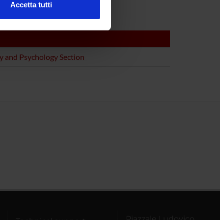
Accetta tutti
l media e per analizzare il
ostri partner che si occupano
azioni che hai fornito loro o
y and Psychology Section
Piazzale Ludovico