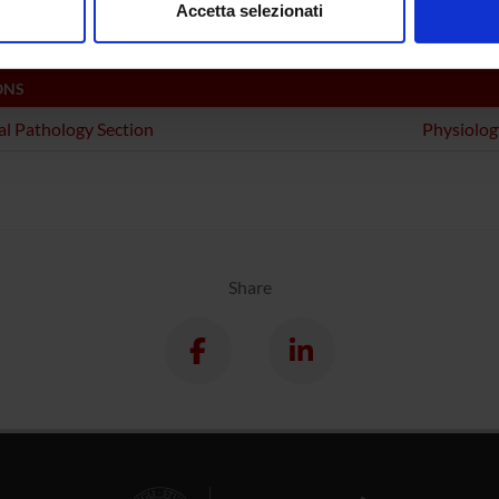
 Laperchia
Accetta selezionati
nalizzare contenuti ed annunci, per fornire funzionalità dei socia
inoltre informazioni sul modo in cui utilizzi il nostro sito con i n
icità e social media, i quali potrebbero combinarle con altre inform
ONS
lizzo dei loro servizi.
l Pathology Section
Physiolog
Share