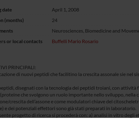
g date
April 1, 2008
on (months)
24
ments
Neurosciences, Biomedicine and Moveme
s or local contacts
Buffelli Mario Rosario
IVI PRINCIPALI:
cazione di nuovi peptidi che facilitino la crescita assonale sie nel
eptidi, disegnati con la tecnologia dei peptidi troiani, con attivi
(proteine che svolgono un ruolo importante nello sviluppo, nella cr
one/crescita dell’assone e come modulatori chiave del citoscheletr
) e dei potenziali effettori sono già stati preparati in laboratorio.
ente progetto di ricerca si procederà con: a) analisi in vitro degli e
corticali e di motoneuroni; b) applicazione cronica in vivo sul nerv
sione; c) applicazione cronica in vivo nel rigonfiamento lombare de