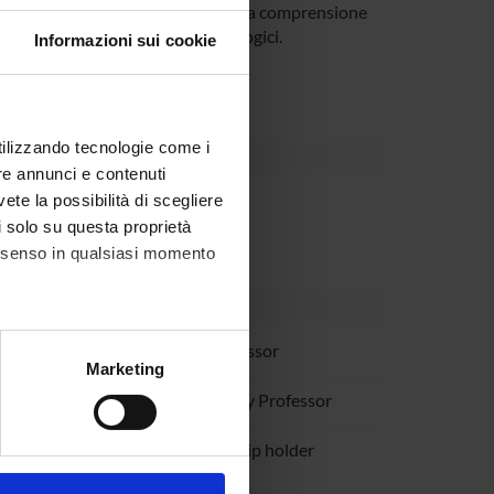
gie terapeutiche e dei progressi nella comprensione
nali e di alcuni disordini neurologici.
Informazioni sui cookie
utilizzando tecnologie come i
re annunci e contenuti
vete la possibilità di scegliere
partment
li solo su questa proprietà
consenso in qualsiasi momento
audanna
Full Professor
alche metro,
Marketing
e specifiche (impronte
renzetto
Temporary Professor
ezione dettagli
. Puoi
Montresor
Scholarship holder