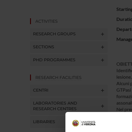
Startin
Durati
ACTIVITIES
Depart
RESEARCH GROUPS
Manager
SECTIONS
PHD PROGRAMMES
OBIETT
Identifi
lesione.
RESEARCH FACILITIES
Alcuni p
GTPasi 
CENTRI
formazi
assonale
LABORATORIES AND
RESEARCH CENTRES
Nel pres
neuroni 
LIBRARIES
dopo le
lesione.