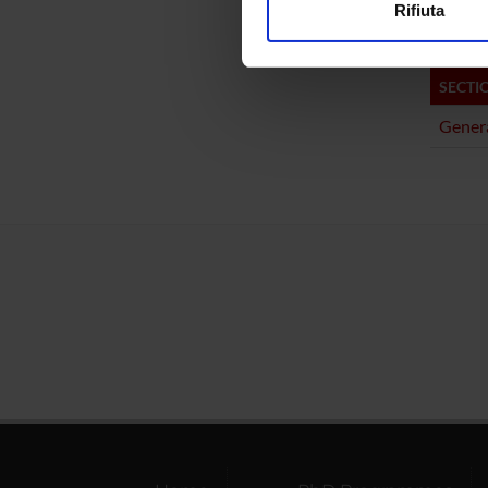
Claudia
Rifiuta
Utilizziamo i cookie per perso
nostro traffico. Condividiamo 
di analisi dei dati web, pubbl
SECTI
che hanno raccolto dal tuo uti
Genera