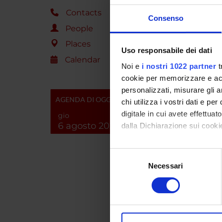
I rirult
Contacts
dei mecc
Consenso
People
Importo
Places
Uso responsabile dei dati
Calendar
Noi e
i nostri 1022 partner
t
SPO
cookie per memorizzare e acce
personalizzati, misurare gli an
Fondaz
AGENDA DI OGGI
chi utilizza i vostri dati e pe
digitale in cui avete effettua
gio
6 agosto 2026
dalla Dichiarazione sui cookie
PROJ
Con il tuo consenso, vorrem
Selezione
Matteo 
raccogliere informazi
Necessari
del
Identificare il tuo di
consenso
Mario R
digitali).
Approfondisci come vengono el
Michele
modificare o ritirare il tuo 