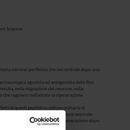
nt Sciences
 sistema nervoso periferico che nel centrale dopo una
tà farmacologica agonista ed antagonista delle Rho
escita, nella migrazione del neurone, nella
o che regolano nell’adulto la rigenerazione
ffetti di questi peptidi su colture primarie di
o sciatico e analisi della rigenerazione assonale
l midollo spinale e analisi della rigenerazione dopo