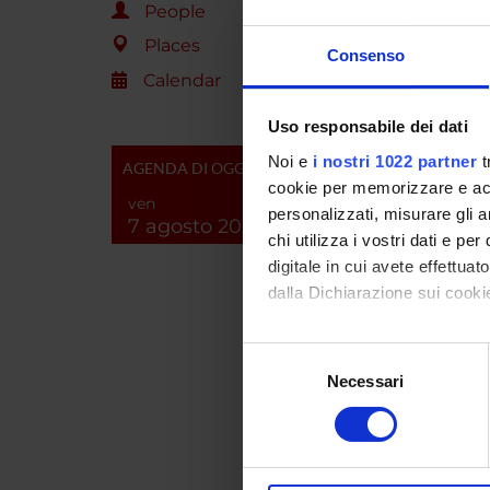
maggiorm
People
incremen
Places
Consenso
Tale st
Calendar
fondamen
che un t
Uso responsabile dei dati
lavorat
le abili
Noi e
i nostri 1022 partner
t
AGENDA DI OGGI
vita qu
cookie per memorizzare e acce
attualm
ven
personalizzati, misurare gli an
7 agosto 2026
di reins
chi utilizza i vostri dati e pe
digitale in cui avete effettua
dalla Dichiarazione sui cookie
SPO
Con il tuo consenso, vorrem
Selezione
Fondaz
raccogliere informazi
Necessari
del
Identificare il tuo di
consenso
digitali).
Approfondisci come vengono el
PROJ
modificare o ritirare il tuo 