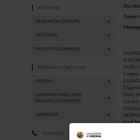
Durati
ACTIVITIES
Depart
RESEARCH GROUPS
Manager
SECTIONS
PHD PROGRAMMES
DURATA:
IMPORT
ENTE F
RESEARCH FACILITIES
Centro 
ELENCO
CENTRI
Diparti
Dott. S
LABORATORIES AND
RESEARCH CENTRES
Centro 
Dott.ss
LIBRARIES
RESPON
Prof. S
OBIETT
Contacts
Tenendo