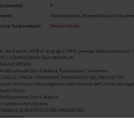
on (months)
9
ments
Neurosciences, Biomedicine and Moveme
s or local contacts
Smania Nicola
 dal 8 aprile 2008 al 30 giugno 2009, proroga della scadenza al 
O COMPLESSIVO: Euro 86.096,00
INANZIATORE:
Polifunzionale Don Calabria, Fondazione Cariverona
 DELLE UNITA’ OPERATIVE IMPEGNATE NEL PROGETTO:
mento di Scienze Neurologiche e della Visione dell’Università degli
mania Nicola
Polifunzionele Don Calabria:
a Gambini Maria Grazia
SABILE SCIENTIFICO DEL PROGETTO:
mania Nicola
IVI PRINCIPALI:
 in considerazione che i disturbi attenzionali e che i disturbi del