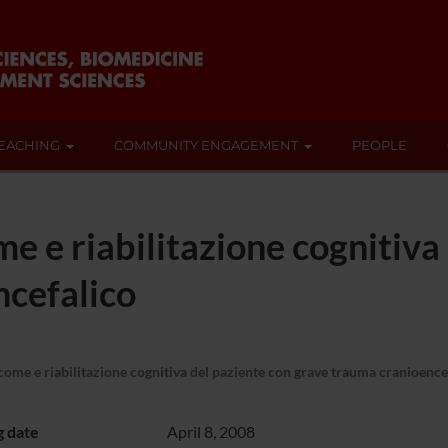
EACHING
COMMUNITY ENGAGEMENT
PEOPLE
e riabilitazione cognitiva 
ncefalico
me e riabilitazione cognitiva del paziente con grave trauma cranioence
g date
April 8, 2008