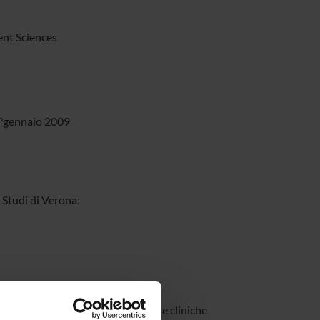
nt Sciences
1°gennaio 2009
 Studi di Verona:
la memoria rappresentano le sequele cliniche