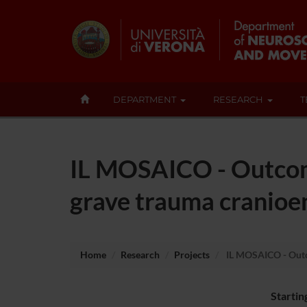
DEPARTMENT
RESEARCH
T
IL MOSAICO - Outcome 
grave trauma cranioe
Home
Research
Projects
IL MOSAICO - Outco
Startin