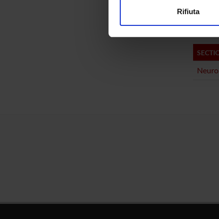
Nicola 
Rifiuta
Utilizziamo i cookie per perso
nostro traffico. Condividiamo 
di analisi dei dati web, pubbl
SECTI
che hanno raccolto dal tuo uti
Neurol