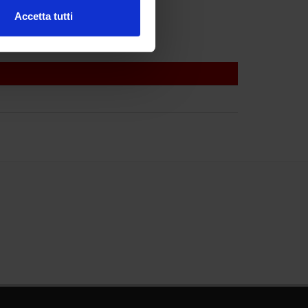
Accetta tutti
l media e per analizzare il
ostri partner che si occupano
azioni che hai fornito loro o