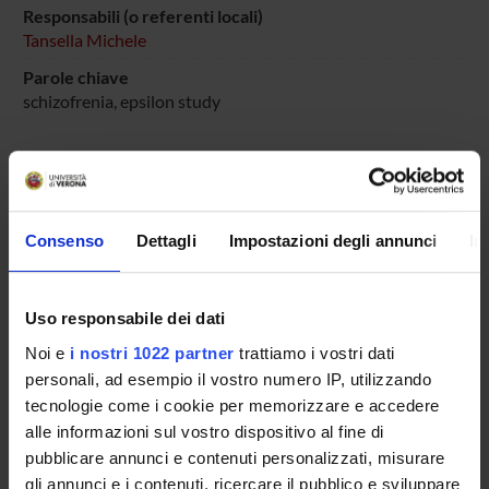
Responsabili (o referenti locali)
Tansella Michele
Parole chiave
schizofrenia, epsilon study
ENTI FINANZIATORI:
Consenso
Dettagli
Impostazioni degli annunci
In
Eli Lilly Spa
Finanziamento:
assegnato e gestito dal Dipartimento
Uso responsabile dei dati
Noi e
i nostri 1022 partner
trattiamo i vostri dati
PARTECIPANTI AL PROGETTO
personali, ad esempio il vostro numero IP, utilizzando
tecnologie come i cookie per memorizzare e accedere
Michele Tansella
alle informazioni sul vostro dispositivo al fine di
pubblicare annunci e contenuti personalizzati, misurare
gli annunci e i contenuti, ricercare il pubblico e sviluppare