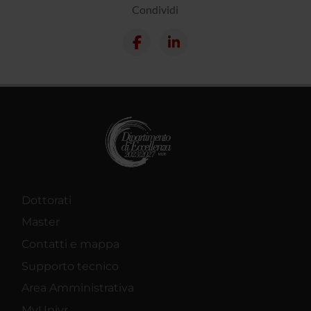
Condividi
Dottorati
Master
Contatti e mappa
Supporto tecnico
Area Amministrativa
MyUnivr