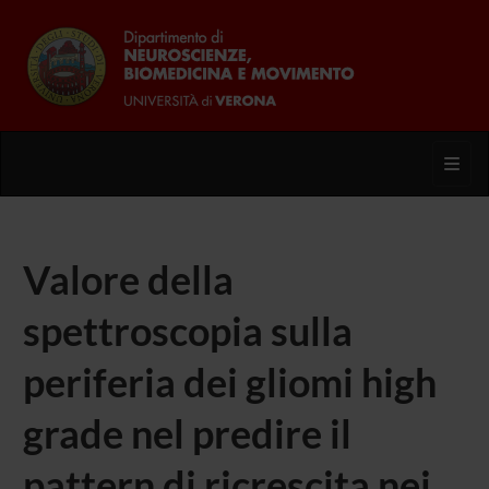
Toggl
Valore della
spettroscopia sulla
periferia dei gliomi high
grade nel predire il
pattern di ricrescita nei