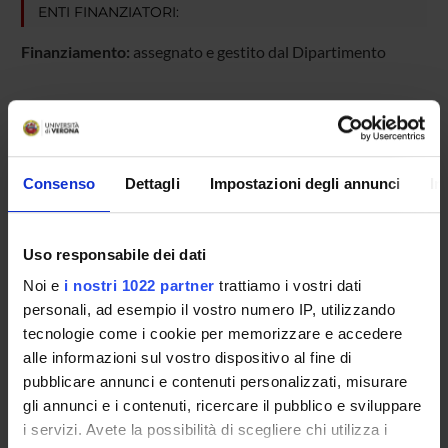
ENTI FINANZIATORI:
Finanziamento:
assegnato e gestito dal Dipartimento
PARTECIPANTI AL PROGETTO
Massimo Gerosa
Consenso
Dettagli
Impostazioni degli annunci
In
Uso responsabile dei dati
COLLABORATORI ESTERNI
Noi e
i nostri 1022 partner
trattiamo i vostri dati
Adriana Bonora
personali, ad esempio il vostro numero IP, utilizzando
Azienda Ospedaliera di Verona
tecnologie come i cookie per memorizzare e accedere
alle informazioni sul vostro dispositivo al fine di
pubblicare annunci e contenuti personalizzati, misurare
gli annunci e i contenuti, ricercare il pubblico e sviluppare
SEZIONI
i servizi. Avete la possibilità di scegliere chi utilizza i
Neurochirurgia
Oftalmologia