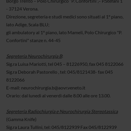
Borgo Trento – Polo Chirurgico “P. Confortini”,– P.Stefani 1
- 37124 Verona.
Direzione, segreteria e studi medici sono situati al 1° piano,
lato Adige, Scala BLU;
gli ambulatory al 1° piano, lato Mameli, Polo Chirurgico "P.
Confortini" stanze n. 44-45
Segreteria Neurochirurgia B
:
Sig.ra Luisa Mariotti, tel 045 – 81226950, fax 045 8122066
Sig.ra Deborah Pastorello , tel: 045/8121438- fax 045
8122066
E-mail: neurochirurgia.b@aovr.veneto.it
Orario: dal lunedì al venerdì dalle 8.00 alle ore 13.00.
Segreteria Radiochiurgia e Neurochirurgia Stereotassica
(Gamma Knife)
Sig.ra Laura Tullini, tel: 045/8122939 Fax 045/8122939