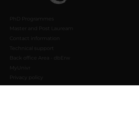
PhD Programmes
Master and Post Lauream
Contact information
Technical support
Back office Area - dbErw
MyUnivr
Privacy policy