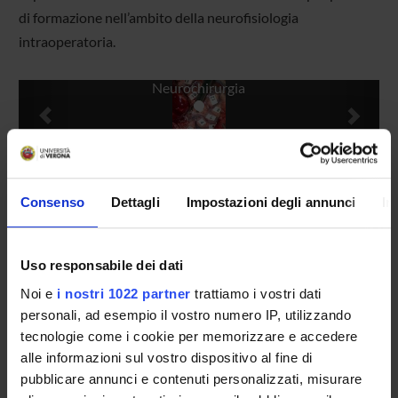
di formazione nell’ambito della neurofisiologia
intraoperatoria.
Previous
Next
Neurochirurgia
Manager
Francesco Sala
Consenso
Dettagli
Impostazioni degli annunci
In
Location
Piazzale Stefani, 1 - 37126 Verona
Uso responsabile dei dati
Documents
Pubblicazioni scelte
(pdf, it, 11 KB, 08/09/09)
Noi e
i nostri 1022 partner
trattiamo i vostri dati
personali, ad esempio il vostro numero IP, utilizzando
tecnologie come i cookie per memorizzare e accedere
alle informazioni sul vostro dispositivo al fine di
pubblicare annunci e contenuti personalizzati, misurare
Projects
Members