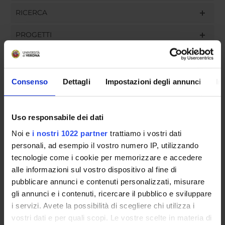
RICERCA
PROGETTI
INCARICHI
Consenso
Dettagli
Impostazioni degli annunci
In
ORGANIZZAZIONE
Uso responsabile dei dati
GOVERNANCE
Noi e
i nostri 1022 partner
trattiamo i vostri dati
personali, ad esempio il vostro numero IP, utilizzando
COMMISSIONI
tecnologie come i cookie per memorizzare e accedere
alle informazioni sul vostro dispositivo al fine di
UFFICI E STRUTTURE DI SERVIZIO
pubblicare annunci e contenuti personalizzati, misurare
gli annunci e i contenuti, ricercare il pubblico e sviluppare
SERVIZI DI SEGRETERIA STUDENTI
i servizi. Avete la possibilità di scegliere chi utilizza i
vostri dati e per quali scopi. Le vostre scelte in materia di
STRUTTURE DEL DIPARTIMENTO