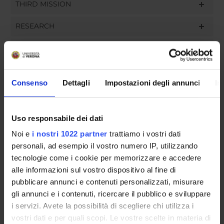
THIRD MISSION
RESEARCH
PROJECTS
ASSIGNMENTS
Consenso
Dettagli
Impostazioni degli annunci
In
Uso responsabile dei dati
ORGANISATION
Noi e
i nostri 1022 partner
trattiamo i vostri dati
personali, ad esempio il vostro numero IP, utilizzando
GOVERNANCE
tecnologie come i cookie per memorizzare e accedere
COMMITTEES
alle informazioni sul vostro dispositivo al fine di
pubblicare annunci e contenuti personalizzati, misurare
DEPARTMENT ADMINISTRATION OFFICES
gli annunci e i contenuti, ricercare il pubblico e sviluppare
i servizi. Avete la possibilità di scegliere chi utilizza i
STUDENT ADMINISTRATION OFFICES
vostri dati e per quali scopi. Le vostre scelte in materia di