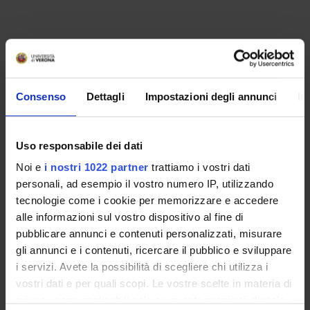
Consenso
Dettagli
Impostazioni degli annunci
In
Uso responsabile dei dati
Noi e
i nostri 1022 partner
trattiamo i vostri dati
personali, ad esempio il vostro numero IP, utilizzando
tecnologie come i cookie per memorizzare e accedere
alle informazioni sul vostro dispositivo al fine di
pubblicare annunci e contenuti personalizzati, misurare
gli annunci e i contenuti, ricercare il pubblico e sviluppare
i servizi. Avete la possibilità di scegliere chi utilizza i
vostri dati e per quali scopi. Le vostre scelte in materia di
ORGANISATION
privacy sono applicabili solo su questa proprietà digitale