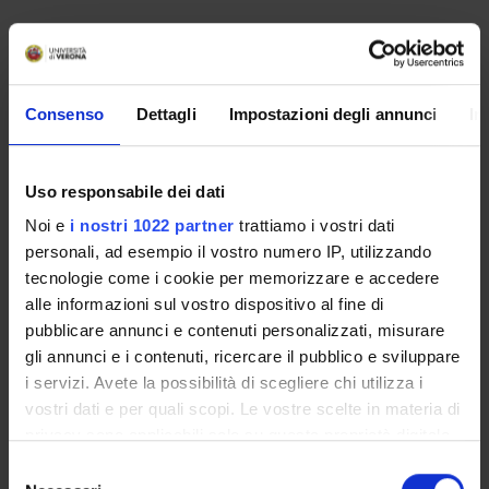
ENTI FINANZIATORI:
International Human Frontier Science Program
Consenso
Dettagli
Impostazioni degli annunci
In
Organization
Finanziamento:
assegnato e gestito dal Dipartimento
Uso responsabile dei dati
Noi e
i nostri 1022 partner
trattiamo i vostri dati
PARTECIPANTI AL PROGETTO
personali, ad esempio il vostro numero IP, utilizzando
tecnologie come i cookie per memorizzare e accedere
Giuseppe Bertini
alle informazioni sul vostro dispositivo al fine di
Professore associato
pubblicare annunci e contenuti personalizzati, misurare
Luana Caselli
gli annunci e i contenuti, ricercare il pubblico e sviluppare
i servizi. Avete la possibilità di scegliere chi utilizza i
Leonardo Chelazzi
vostri dati e per quali scopi. Le vostre scelte in materia di
Professore ordinario
privacy sono applicabili solo su questa proprietà digitale
in cui avete effettuato le vostre scelte. È possibile
Selezione
modificare o revocare il proprio consenso in qualsiasi