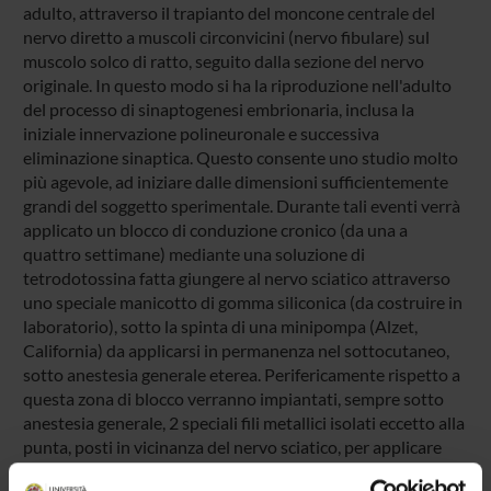
adulto, attraverso il trapianto del moncone centrale del
nervo diretto a muscoli circonvicini (nervo fibulare) sul
muscolo solco di ratto, seguito dalla sezione del nervo
originale. In questo modo si ha la riproduzione nell'adulto
del processo di sinaptogenesi embrionaria, inclusa la
iniziale innervazione polineuronale e successiva
eliminazione sinaptica. Questo consente uno studio molto
più agevole, ad iniziare dalle dimensioni sufficientemente
grandi del soggetto sperimentale. Durante tali eventi verrà
applicato un blocco di conduzione cronico (da una a
quattro settimane) mediante una soluzione di
tetrodotossina fatta giungere al nervo sciatico attraverso
uno speciale manicotto di gomma siliconica (da costruire in
laboratorio), sotto la spinta di una minipompa (Alzet,
California) da applicarsi in permanenza nel sottocutaneo,
sotto anestesia generale eterea. Perifericamente rispetto a
questa zona di blocco verranno impiantati, sempre sotto
anestesia generale, 2 speciali fili metallici isolati eccetto alla
punta, posti in vicinanza del nervo sciatico, per applicare
treni di stimoli elettrici atti ad evocare scariche di potenziali