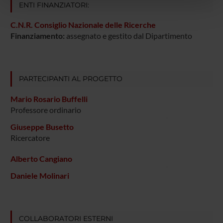
ENTI FINANZIATORI:
pubblicità e social media, i quali potrebbero combinarle
con altre informazioni che hai fornito loro o che hanno
C.N.R. Consiglio Nazionale delle Ricerche
raccolto dal tuo utilizzo dei loro servizi.
Finanziamento:
assegnato e gestito dal Dipartimento
PARTECIPANTI AL PROGETTO
Mario Rosario Buffelli
Professore ordinario
Giuseppe Busetto
Ricercatore
Alberto Cangiano
Daniele Molinari
COLLABORATORI ESTERNI